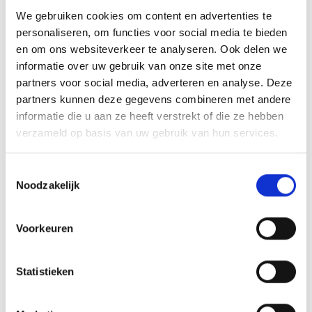
We gebruiken cookies om content en advertenties te
aankoopmakelaar
personaliseren, om functies voor social media te bieden
en om ons websiteverkeer te analyseren. Ook delen we
Als aankoopmakelaar in Harderwijk zijn wij namelijk aangesloten bij de
informatie over uw gebruik van onze site met onze
Nederlandse Vereniging van Makelaars (NVM). Een groot voordeel
partners voor social media, adverteren en analyse. Deze
hiervan is dat we beschikken over een enorm netwerk, waardoor het
partners kunnen deze gegevens combineren met andere
Wachtwoord vergeten?
Klik hier.
informatie die u aan ze heeft verstrekt of die ze hebben
zoeken naar jouw ideale huis is makkelijker wordt. We helpen je om
verzameld op basis van uw gebruik van hun services.
ertussen te komen in de drukke woningmarkt in Midden-Nederland
Inloggen
en doen er vanzelfsprekend alles aan om de beste deal er uit te slepen
Toestemmingsselectie
voor jouw favoriete woning.
Noodzakelijk
Binnenkort ook in jouw
Voorkeuren
droomwoning wonen?
Registreren
Maak een afspraak met
Statistieken
Heb jij nog geen account? Registreer je dan gemakkelijk
Makelaarschap!
in enkele stappen.