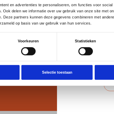
Wach
ent en advertenties te personaliseren, om functies voor social
onen en denk je dat Makelaarschap je daar als
. Ook delen we informatie over uw gebruik van onze site met on
e. Deze partners kunnen deze gegevens combineren met andere i
elpen? Neem dan vandaag nog
contact
met ons op en
erzameld op basis van uw gebruik van hun services.
 de ondersteuning bij het
kopen
van je huis kunnen we je
 de juiste deal, terwijl je ook voor vragen over
Voorkeuren
Statistieken
loppen. Wil je liever langskomen op kantoor dan bellen of
n eens te bezoeken voor een lekkere bak koffie!
Reg
Heb j
enkel
Selectie toestaan