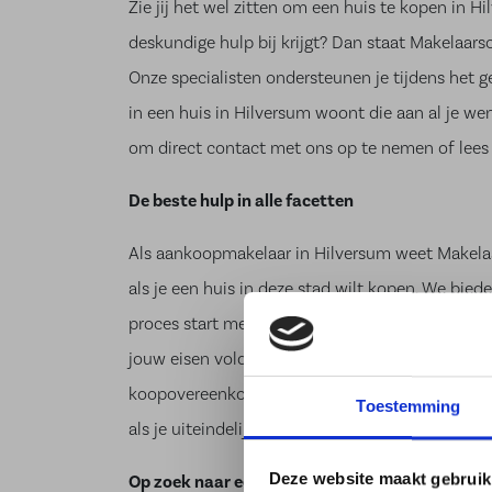
Zie jij het wel zitten om een huis te kopen in H
deskundige hulp bij krijgt? Dan staat Makelaars
Onze specialisten ondersteunen je tijdens het g
in een huis in Hilversum woont die aan al je w
om direct
contact
met ons op te nemen of lees e
De beste hulp in alle facetten
Als aankoopmakelaar in Hilversum weet Makelaa
als je een huis in deze stad wilt
kopen
. We biede
proces start met een kennismakingsgesprek, waa
jouw eisen voldoet. Hebben we uiteindelijk ee
koopovereenkomst en gaan we door tot ook de jur
Toestemming
als je uiteindelijk tevreden met de sleutel van 
Deze website maakt gebruik
Op zoek naar een aankoopmakelaar in Hilvers