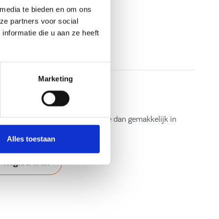
twoord vergeten?
Klik hier.
 media te bieden en om ons
ze partners voor social
Inloggen
nformatie die u aan ze heeft
Marketing
istreren
ij nog geen account? Registreer je dan gemakkelijk in
e stappen.
Alles toestaan
Registreren