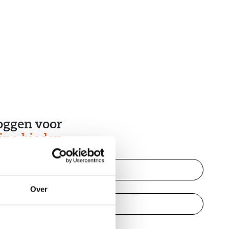
oggen voor
ine bieden
Over