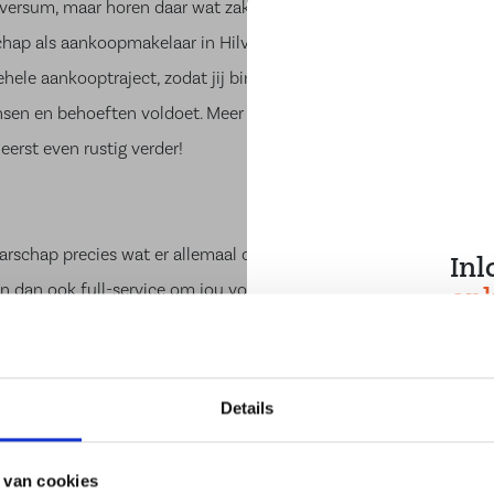
ilversum, maar horen daar wat zaken bij waar je liever wat
chap als aankoopmakelaar in Hilversum voor je klaar!
ehele aankooptraject, zodat jij binnenkort zonder zorgen
ensen en behoeften voldoet. Meer weten? Schroom niet
erst even rustig verder!
rschap precies wat er allemaal om de hoek komt kijken
Inl
n dan ook full-service om jou volledig te ontzorgen. Het
onl
rna we voor je op zoek gaan naar een huis die aan al
n geschikte woning gevonden? Dan regelen we de
idische overdracht is voltooid. Onze klus zit er pas op
Details
je nieuwe droomhuis in handen staat.
 van cookies
um? Schakel Makelaarschap in!