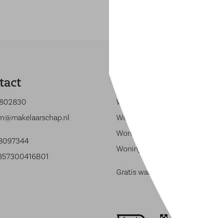
tact
Woning verkopen
802830
Woning verkopen in Zeewolde
m@makelaarschap.nl
Woning verkopen in Utrecht
Woning verkopen in Naarden 
68097344
Woning verkopen in Elburg
857300416B01
Gratis waardebepaling