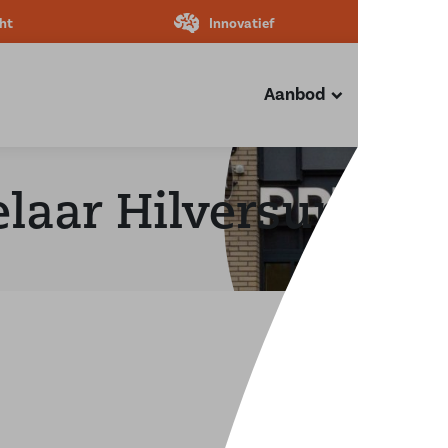
ht
Innovatief
Aanbod
Diensten
laar Hilversum