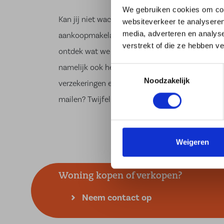
We gebruiken cookies om cont
Kan jij niet wachten om in Hilversum te gaan w
websiteverkeer te analyseren
media, adverteren en analys
aankoopmakelaar in Hilversum goed bij kan h
verstrekt of die ze hebben v
ontdek
wat we voor je kunnen betekenen! Naast
namelijk ook helpen om je huis te
verkopen
voor
Toestemmingsselectie
Noodzakelijk
verzekeringen
en
hypotheken
bij ons aan kunt k
mailen? Twijfel niet om één van onze vestiginge
Weigeren
Woning kopen of verkopen?
Neem contact op