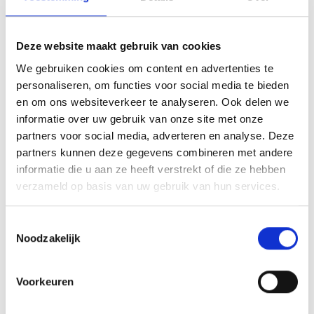
Inloggen voor
online bieden
Deze website maakt gebruik van cookies
We gebruiken cookies om content en advertenties te
personaliseren, om functies voor social media te bieden
en om ons websiteverkeer te analyseren. Ook delen we
informatie over uw gebruik van onze site met onze
partners voor social media, adverteren en analyse. Deze
partners kunnen deze gegevens combineren met andere
Deel deze
Wachtwoord vergeten?
Klik hier.
informatie die u aan ze heeft verstrekt of die ze hebben
woning:
verzameld op basis van uw gebruik van hun services.
Inloggen
Toestemmingsselectie
Noodzakelijk
Voorkeuren
Terug naar overzicht
Registreren