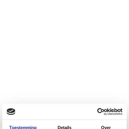
berging;
2
Woonoppervlakte:
125 m
– Tuinligging op het zuiden;
Warm water:
CV ketel
– De woning is gelegen nabij o.a. het centrum, scholen, sportvelden,
2
Perceeloppervlakte:
159 m
strand, parken en de uitvalswegen;
Energie Label:
B
– Mogelijkheden voor het creëren van 4 slaapkamers;
Garage:
Geen garage
– Energielabel B;
3
Inhoud:
401 m
– Woonoppervlakte: 125 m²;
Status:
Verkocht
– Bouwjaar 1986;
2
Buitenruimtes:
0 m
– Niet zelfbewoningsclausule van toepassing.
Wil jij deze fijne woning met eigen ogen bekijken? Maak snel een
afspraak voor een bezichtiging!
Toestemming
Details
Over