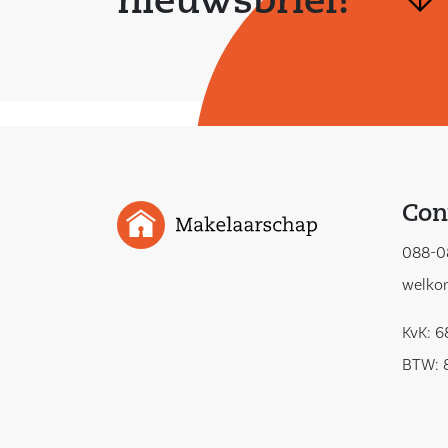
nieuwsbrief!
Con
088-0
welko
KvK: 
BTW: 