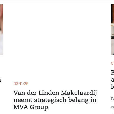
0
m
03-11-25
l
Van der Linden Makelaardij
E
neemt strategisch belang in
MVA Group
e