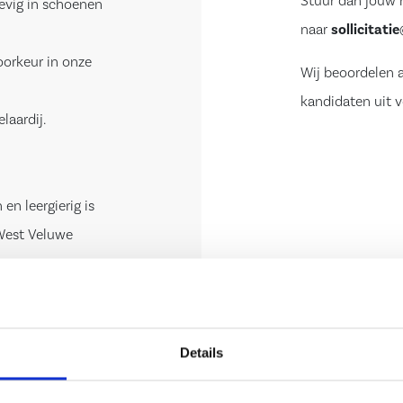
Stuur dan jouw 
tevig in schoenen
naar
sollicitat
voorkeur in onze
Wij beoordelen a
kandidaten uit v
laardij.
en leergierig is
 West Veluwe
Details