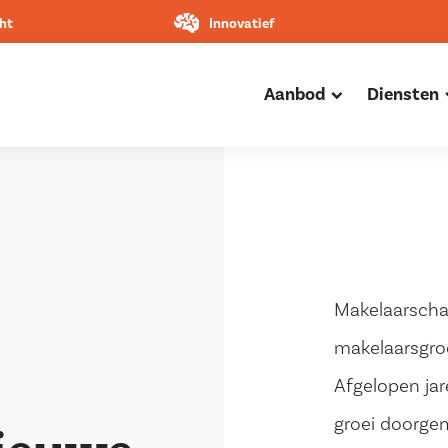
ht
Innovatief
Aanbod
Diensten
Makelaarscha
makelaarsgro
Afgelopen ja
groei doorgem