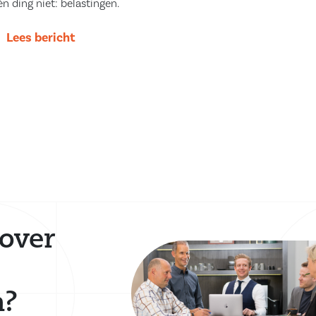
én ding niet: belastingen.
Lees bericht
over
n?