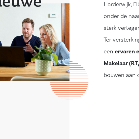
nieuwe
Harderwijk, E
onder de naa
sterk vertege
Ter versterki
een
ervaren 
Makelaar (R
bouwen aan o