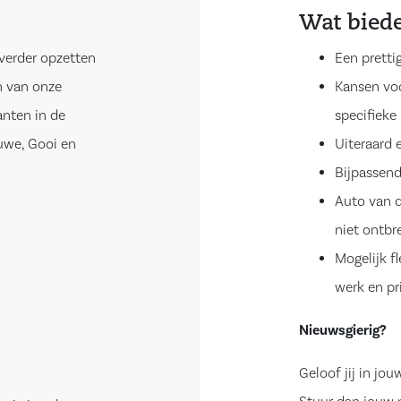
Wat biede
 verder opzetten
Een pretti
n van onze
Kansen voo
anten in de
specifieke 
luwe, Gooi en
Uiteraard 
Bijpassend
Auto van d
niet ontbr
Mogelijk f
werk en pr
Nieuwsgierig?
Geloof jij in jo