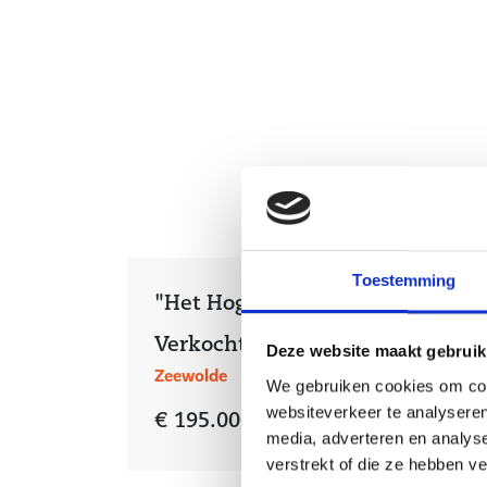
Toestemming
"Het Hoge Erf" - Definitief
Verkocht
Deze website maakt gebruik
Zeewolde
We gebruiken cookies om cont
websiteverkeer te analyseren
€ 195.000,- tot € 455.000,-
media, adverteren en analys
verstrekt of die ze hebben v