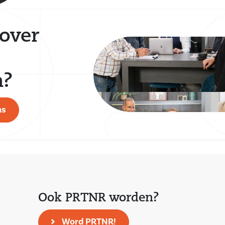
over
n?
ns
Ook PRTNR worden?
Word PRTNR!