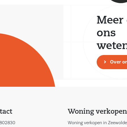
Meer 
ons
wete
Over o
tact
Woning verkopen
802830
Woning verkopen in Zeewolde