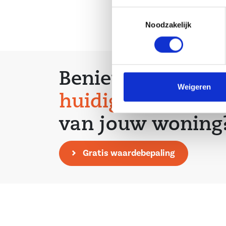
Toestemmingsselectie
Noodzakelijk
Benieuwd naar
Weigeren
huidige waarde
van jouw woning
Gratis waardebepaling