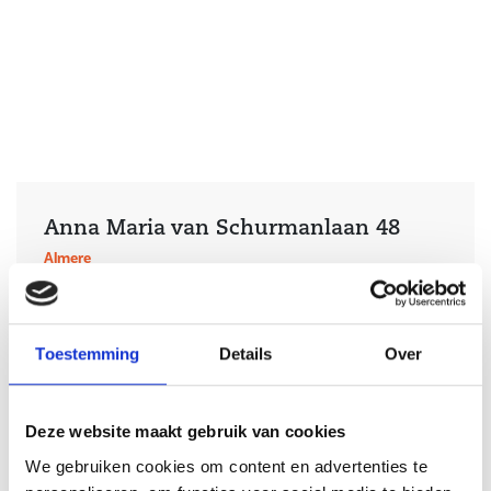
Anna Maria van Schurmanlaan 48
Almere
2
Woonoppervlakte: 94 m
€ 525.000,- k.k.
Toestemming
Details
Over
Deze website maakt gebruik van cookies
We gebruiken cookies om content en advertenties te