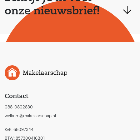
onze nieuwsbrief!
Contact
088-0802830
welkom@makelaarschap.nl
KvK: 68097344
BTW: 857300416B01