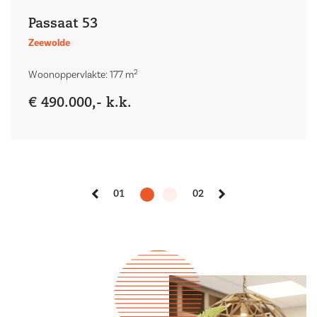
Passaat 53
Zeewolde
2
Woonoppervlakte: 177 m
€ 490.000,- k.k.
01
02