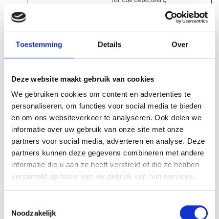
functie detecteert,
categoriseert en
verzamelt rapporten
over potentiële bots
Toestemming
Details
Over
die toegang proberen
te krijgen tot de
Deze website maakt gebruik van cookies
website.
We gebruiken cookies om content en advertenties te
CookieCon
Cookiebot
Slaat de cookiestatus
1 jaar
personaliseren, om functies voor social media te bieden
sent
van de gebruiker op
en om ons websiteverkeer te analyseren. Ook delen we
voor het huidige
informatie over uw gebruik van onze site met onze
partners voor social media, adverteren en analyse. Deze
domein
partners kunnen deze gegevens combineren met andere
debug
Typeform
Deze cookie wordt
Perman
informatie die u aan ze heeft verstrekt of die ze hebben
gebruikt om fouten
ent
verzameld op basis van uw gebruik van hun services.
op de website te
detecteren – deze
Toestemmingsselectie
Noodzakelijk
informatie wordt naar