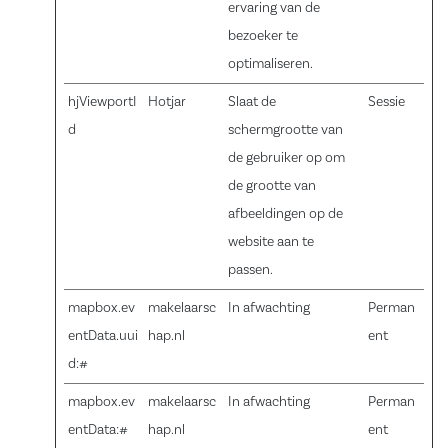
ervaring van de
bezoeker te
optimaliseren.
hjViewportI
Hotjar
Slaat de
Sessie
d
schermgrootte van
de gebruiker op om
de grootte van
afbeeldingen op de
website aan te
passen.
mapbox.ev
makelaarsc
In afwachting
Perman
entData.uui
hap.nl
ent
d:#
mapbox.ev
makelaarsc
In afwachting
Perman
entData:#
hap.nl
ent