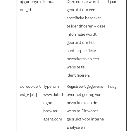
ajs_anonym
Funda
Deze cookie wordt
1 jaar
ous_id
gebruikt om een
specifieke bezoeker
te identificeren – deze
informatie wordt
gebruikt om het
aantal specifieke
bezoekers van een
website te
identificeren.
dd_cookie_t
Typeform
Registreert gegevens
1 dag
est_# [x2]
www.datad
over het gedrag van
oghq-
bezoekers aan de
browser-
website. Dit wordt
agent.com
gebruikt voor interne
analyse en