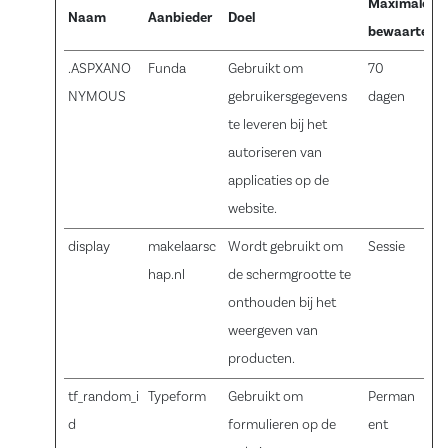
Maximale
Naam
Aanbieder
Doel
bewaartermi
.ASPXANO
Funda
Gebruikt om
70
NYMOUS
gebruikersgegevens
dagen
te leveren bij het
autoriseren van
applicaties op de
website.
display
makelaarsc
Wordt gebruikt om
Sessie
hap.nl
de schermgrootte te
onthouden bij het
weergeven van
producten.
tf_random_i
Typeform
Gebruikt om
Perman
d
formulieren op de
ent