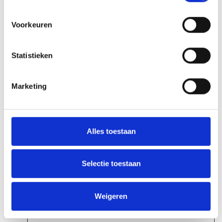
het ondersteunend
personeel van de
Voorkeuren
website gestuurd om
de gebruikerservaring
Statistieken
van de bezoeker op
de website te
Marketing
optimaliseren.
PHPSESSID
beoordeling
Houdt
Sessie
[x2]
en.mtmo.nl
gebruikerssessiestatu
Alles toestaan
makelaarsc
s voor alle pagina-
hap.nl
aanvragen bij.
Selectie toestaan
rc::a
Google
Deze cookie wordt
Perman
gebruikt om
ent
Weigeren
onderscheid te
maken tussen