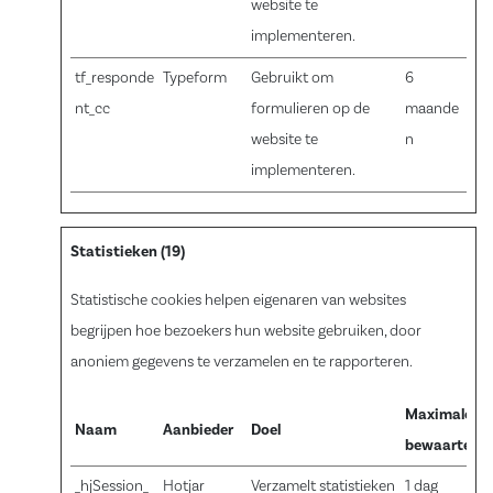
website te
implementeren.
tf_responde
Typeform
Gebruikt om
6
nt_cc
formulieren op de
maande
website te
n
implementeren.
Statistieken (19)
Statistische cookies helpen eigenaren van websites
begrijpen hoe bezoekers hun website gebruiken, door
anoniem gegevens te verzamelen en te rapporteren.
Maximale
Naam
Aanbieder
Doel
bewaartermi
_hjSession_
Hotjar
Verzamelt statistieken
1 dag