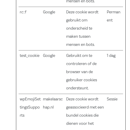
mensen en bots.
rc::f
Google
Deze cookie wordt
Perman
gebruikt om
ent
onderscheid te
maken tussen
mensen en bots.
test_cookie
Google
Gebruikt om te
1 dag
controleren of de
browser van de
gebruiker cookies
ondersteunt.
wpEmojiSet
makelaarsc
Deze cookie wordt
Sessie
tingsSuppo
hap.nl
geassocieerd met een
rts
bundel cookies die
dienen voor het