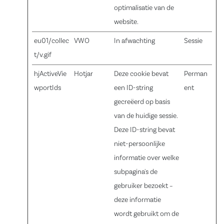
optimalisatie van de
website.
eu01/collec
VWO
In afwachting
Sessie
t/v.gif
hjActiveVie
Hotjar
Deze cookie bevat
Perman
wportIds
een ID-string
ent
gecreëerd op basis
van de huidige sessie.
Deze ID-string bevat
niet-persoonlijke
informatie over welke
subpagina's de
gebruiker bezoekt –
deze informatie
wordt gebruikt om de