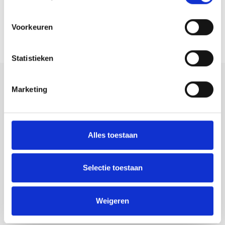
bespreken!
Voorkeuren
Woning kopen of verkopen?
Neem contact op
Statistieken
Marketing
Alles toestaan
Contact
088-0802830
Selectie toestaan
welkom@makelaarschap.nl
Weigeren
KvK: 68097344
BTW: 857300416B01