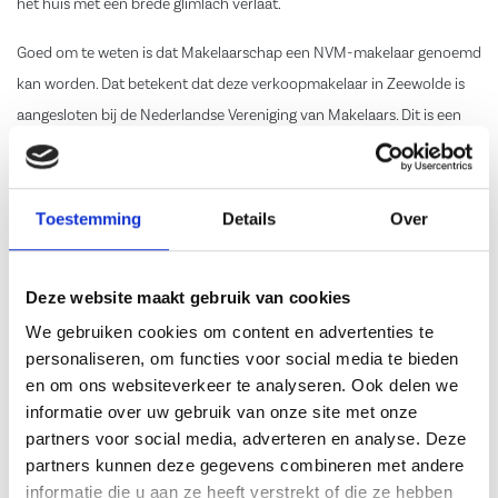
het huis met een brede glimlach verlaat.
Goed om te weten is dat Makelaarschap een NVM-makelaar genoemd
kan worden. Dat betekent dat deze verkoopmakelaar in Zeewolde is
aangesloten bij de Nederlandse Vereniging van Makelaars. Dit is een
brancheorganisatie voor makelaars in Nederland en met een netwerk
van meer dan 3.500 makelaars kent de vereniging een enorm groot
bereik. Een groot bereik betekent meer potentiële kopers en meer
Toestemming
Details
Over
potentiële kopers betekent dat de prijs omhoog gedreven kan
worden; alleen maar voordelen dus.
Deze website maakt gebruik van cookies
Contact Makelaarschap,
We gebruiken cookies om content en advertenties te
personaliseren, om functies voor social media te bieden
jouw ideale
en om ons websiteverkeer te analyseren. Ook delen we
verkoopmakelaar in
informatie over uw gebruik van onze site met onze
partners voor social media, adverteren en analyse. Deze
Zeewolde!
partners kunnen deze gegevens combineren met andere
informatie die u aan ze heeft verstrekt of die ze hebben