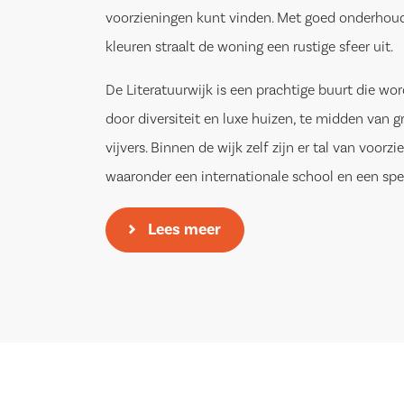
voorzieningen kunt vinden. Met goed onderhoud
kleuren straalt de woning een rustige sfeer uit.
De Literatuurwijk is een prachtige buurt die w
door diversiteit en luxe huizen, te midden van 
vijvers. Binnen de wijk zelf zijn er tal van voorzi
waaronder een internationale school en een spe
waardoor het een ideale plek is voor gezinnen. 
Lees meer
bevindt het bruisende Stadshart zich op korte 
supermarkten en kinderopvangvoorzieningen in 
nabijheid van belangrijke snelwegen maakt het
in minder dan 20 minuten naar steden zoals A
rijden. Bovendien ligt op loopafstand een bush
directe verbinding naar het treinstation, wat de