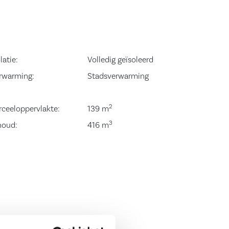
latie:
Volledig geïsoleerd
rwarming:
Stadsverwarming
2
rceeloppervlakte:
139 m
3
houd:
416 m