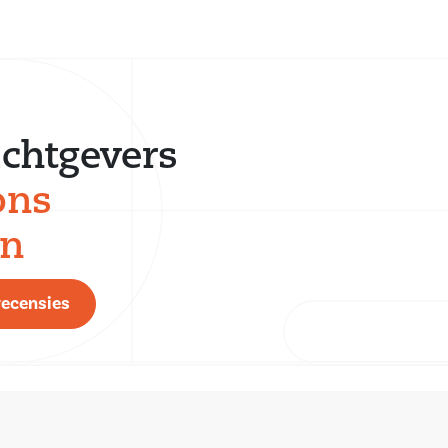
chtgevers
ons
en
recensies