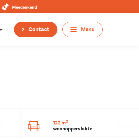
Meedenkend
Contact
Menu
2
122 m
woonoppervlakte