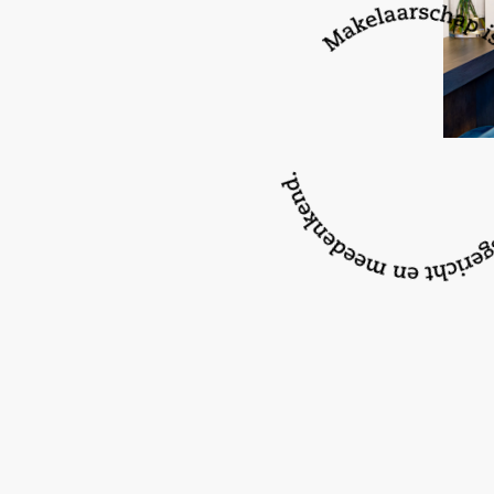
– Ligging tuin Zuidwesten;
– Uitgebouwd aan de achterzijde.
——————————————————————————————
n the popular Literatuurwijk, you’ll find this sp
home. The property is conveniently located nea
international school, playground, and the City 
can find various amenities. With good maintena
colors, the home exudes a peaceful atmosphere
The Literatuurwijk is a beautiful neighborhood 
diversity and luxury homes, amidst green parks
Within the neighborhood itself, there are numer
including an international school and a playgro