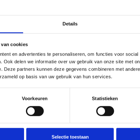
uimte.
loop van de
Details
 slaapkamers.
ng was voorheen
 van cookies
 voorzien van
ent en advertenties te personaliseren, om functies voor social
. Ook delen we informatie over uw gebruik van onze site met on
e. Deze partners kunnen deze gegevens combineren met andere i
 de woning en is
erzameld op basis van uw gebruik van hun services.
 Met wat kleine
rne uitstraling
Voorkeuren
Statistieken
s wasruimte.
hterkant van de
plaatsen van een
Deel deze
aapkamer worden
woning:
Selectie toestaan