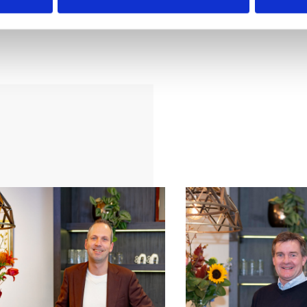
r is de
 op het
ng, bestrating,
k worden
en.