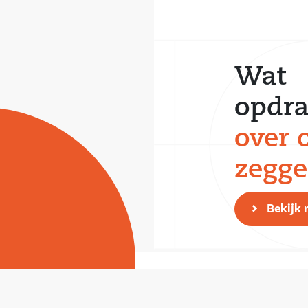
g City Center is a
care facilities
it easy to reach
Furthermore, a
Wat
ation is within
opdra
ility of the
over 
zegg
Bekijk 
acious entrance.
let and the
spacious living
en created under