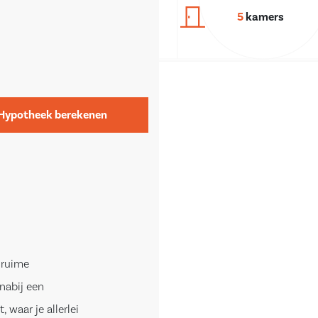
5
kamers
Hypotheek berekenen
 ruime
nabij een
 waar je allerlei