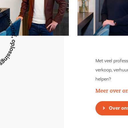
——————————————————–
acious family
r an
Center, where you
Met veel profess
nce and light
verkoop, verhuur
.
helpen?
Meer over o
characterized by
 and ponds.
Over on
ous amenities,
und, making it an