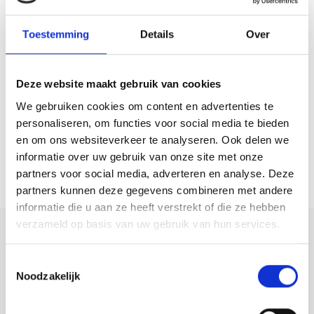
Middels de openslaande deuren in de woonkamer is de achtertuin te
bereiken. De diepe tuin is gelegen op het zuidwesten en voorzien van
Toestemming
Details
Over
een royale overkapping, bestrating, vrijstaande houten berging en een
achterom.
Deze website maakt gebruik van cookies
Kortom, deze woning kan snel naar eigen smaak worden betrokken
We gebruiken cookies om content en advertenties te
met slechts enkele kleine aanpassingen.
personaliseren, om functies voor social media te bieden
en om ons websiteverkeer te analyseren. Ook delen we
Kenmerken:
informatie over uw gebruik van onze site met onze
– Energielabel A;
partners voor social media, adverteren en analyse. Deze
– Woonoppervlakte van 122 m2;
partners kunnen deze gegevens combineren met andere
– Nabij een NS-station gelegen;
informatie die u aan ze heeft verstrekt of die ze hebben
verzameld op basis van uw gebruik van hun services.
– Kindvriendelijke buurt;
Deel deze
– Stadsverwarming;
woning:
Toestemmingsselectie
– Ligging tuin Zuidwesten;
Noodzakelijk
– Uitgebouwd aan de achterzijde.