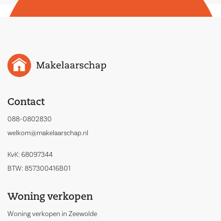
own preferences with just a few minor adjustments.
Features:
– Energy label A;
– Living area of 122 sqm;
– Close to an NS train station;
– Child-friendly neighborhood;
– District heating;
Contact
– Southwestern garden orientation;
088-0802830
– Extended at the rear.
welkom@makelaarschap.nl
KvK: 68097344
BTW: 857300416B01
Woning verkopen
Woning verkopen in Zeewolde