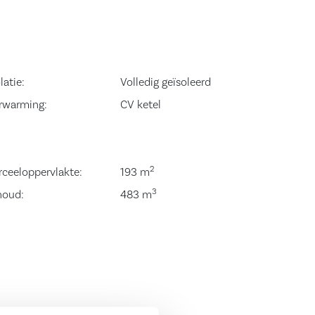
latie:
Volledig geïsoleerd
rwarming:
CV ketel
2
rceeloppervlakte:
193 m
3
houd:
483 m