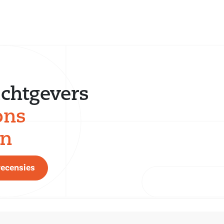
chtgevers
ons
en
recensies