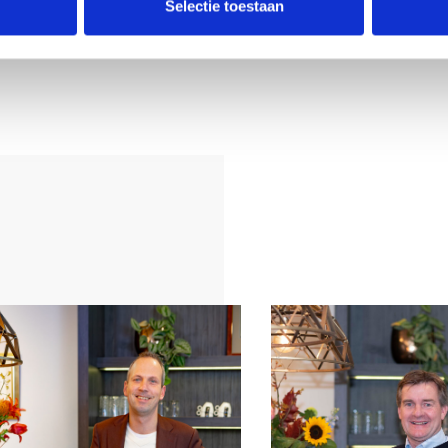
woning:
Selectie toestaan
sten en voorzien
n en een houten
h (25 jaar
 en badkamer ;