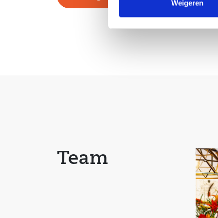
Weigeren
te bereiken.
Tuin
De diepe achtertuin is gelegen op het noord-we
van meerdere terrassen, een overkapping, groe
berging.
Bijzonderheden
– Voorzien van 15 zonnepanelen (2022) 1600 kW
fabrieksgarantie) ;
– Energielabel A+ ;
Team
– Vloerverwarming in de woonkamer, hal, toilet
– Nabij basis- en middelbare scholen ;
– Nabij uitvalswegen A6 en A27.