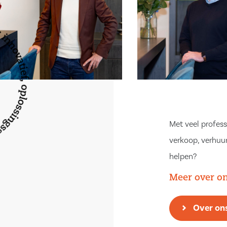
lan een
 dit uw nieuwe
Met veel profess
verkoop, verhuur
helpen?
Meer over o
Over on