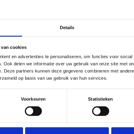
 de opstelplaats
e en de overloop
Details
 van cookies
slaapkamers en
ent en advertenties te personaliseren, om functies voor social
zien van
. Ook delen we informatie over uw gebruik van onze site met on
erwarming en
e. Deze partners kunnen deze gegevens combineren met andere i
zijde van de
erzameld op basis van uw gebruik van hun services.
orzijde van de
ering te
Voorkeuren
Statistieken
Deel deze
s de bergzolder