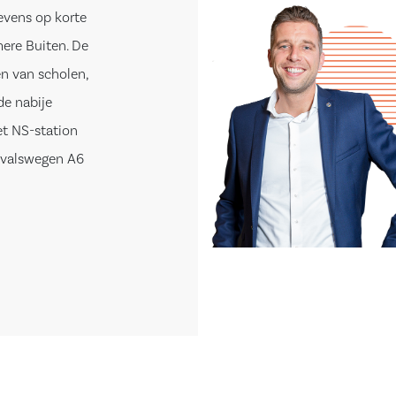
evens op korte
ere Buiten. De
en van scholen,
de nabije
t NS-station
tvalswegen A6
t en fontein,
deelde
rzien en heeft
oorzien van