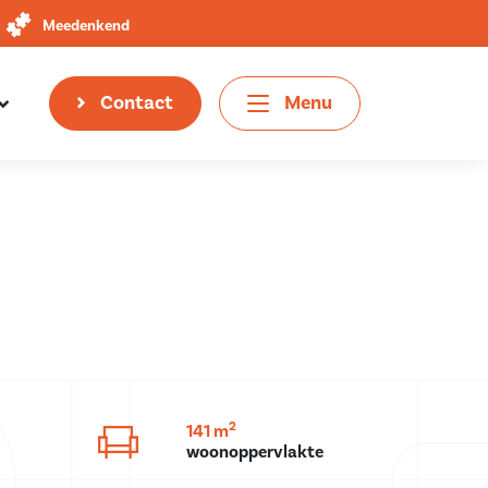
Meedenkend
Contact
Menu
2
141 m
woonoppervlakte