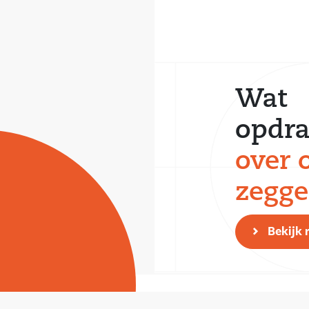
Wat
opdra
over 
zegg
Bekijk 