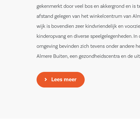
gekenmerkt door veel bos en akkergrond en is t
afstand gelegen van het winkelcentrum van Alm
wijk is bovendien zeer kindvriendelijk en voorzi
kinderopvang en diverse speelgelegenheden. In 
omgeving bevinden zich tevens onder andere he
Almere Buiten, een gezondheidscentra en de ui
en A27.
Lees meer
Indeling
Begane grond
Entree/hal, toiletruimte voorzien van wandclose
bijkeuken en toegangsdeur naar de speels inge
woonkamer. De keuken is van alle gemakken voo
een praktische hoekopstelling. Tevens is deze v