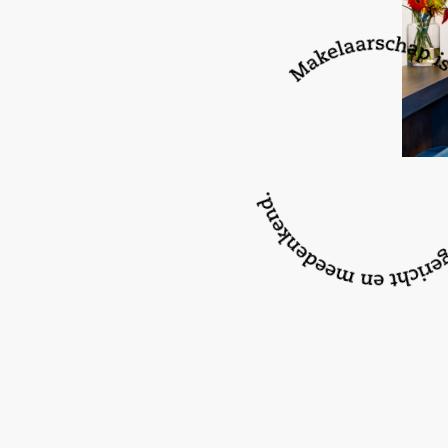
Even binnenkijken? U bent van harte welkom! P
bezichtiging in met ons kantoor en wie weet is
thuis!