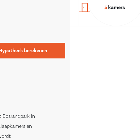
5
kamers
Hypotheek berekenen
et Bosrandpark in
slaapkamers en
wordt