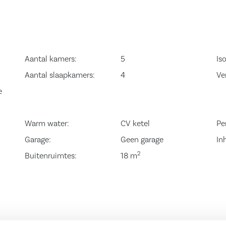
er de volgende
p,
 als de
Aantal kamers:
5
Iso
loer is voorzien
Aantal slaapkamers:
4
Ve
an
e
Warm water:
CV ketel
Pe
ping. Overloop
Garage:
Geen garage
In
2
opkast en
Buitenruimtes:
18 m
e achterzijde en
 deze is voorzien
ch aan de
 De wasruimte is