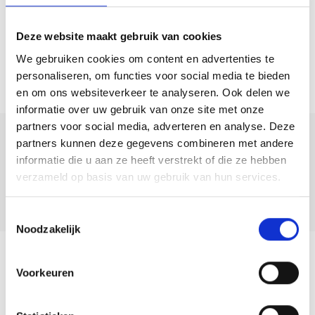
(2023);
– Voorzien van horren op alle ramen en deuren (2022);
Deze website maakt gebruik van cookies
– Gehele huis voorzien van hoge plafonds circa 4m hoogte;
We gebruiken cookies om content en advertenties te
– Tuin op zuidwesten;
personaliseren, om functies voor social media te bieden
– Gelegen op een toplocatie in Poort;
en om ons websiteverkeer te analyseren. Ook delen we
– Let op: Extern schilderwerk wordt in juli uitgevoerd van het gehele
informatie over uw gebruik van onze site met onze
complex;
partners voor social media, adverteren en analyse. Deze
– Vloerverwarming per vertrek instelbaar;
partners kunnen deze gegevens combineren met andere
Deel deze
informatie die u aan ze heeft verstrekt of die ze hebben
– EV laadpaal aanwezig op het terrein;
woning:
verzameld op basis van uw gebruik van hun services.
– Aanvaarding in overleg;
Toestemmingsselectie
Noodzakelijk
Terug naar overzicht
Voorkeuren