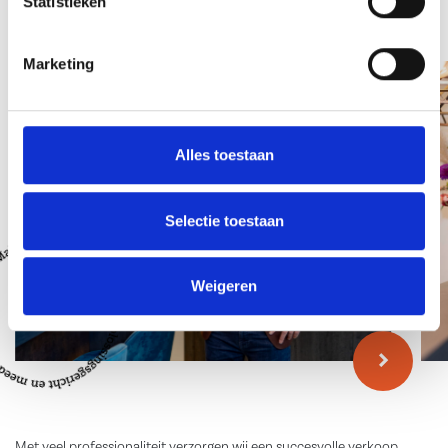
Statistieken
Team
Marketing
Alles toestaan
Selectie toestaan
Weigeren
Met veel professionaliteit verzorgen wij een succesvolle verkoop,