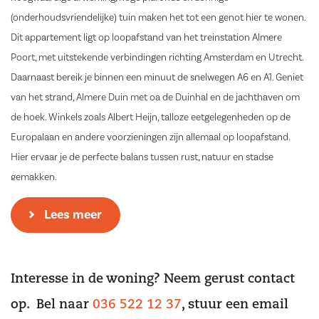
(onderhoudsvriendelijke) tuin maken het tot een genot hier te wonen.
Dit appartement ligt op loopafstand van het treinstation Almere
Poort, met uitstekende verbindingen richting Amsterdam en Utrecht.
Daarnaast bereik je binnen een minuut de snelwegen A6 en A1. Geniet
van het strand, Almere Duin met oa de Duinhal en de jachthaven om
de hoek. Winkels zoals Albert Heijn, talloze eetgelegenheden op de
Europalaan en andere voorzieningen zijn allemaal op loopafstand.
Hier ervaar je de perfecte balans tussen rust, natuur en stadse
gemakken.
* Let op! Deze woning wordt aangeboden middels een bieden vanaf
Lees meer
prijs. **
Indeling
Interesse in de woning? Neem gerust contact
Bij binnenkomst komt u in de ruime entree/hal, die toegang biedt tot
de badkamer, twee comfortabele slaapkamers en de sfeervolle
op. Bel naar
036 522 12 37
, stuur een email