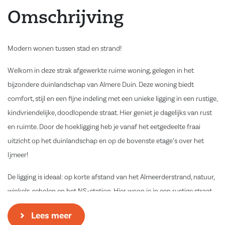
Omschrijving
Modern wonen tussen stad en strand!
Welkom in deze strak afgewerkte ruime woning, gelegen in het
bijzondere duinlandschap van Almere Duin. Deze woning biedt
comfort, stijl en een fijne indeling met een unieke ligging in een rustige,
kindvriendelijke, doodlopende straat. Hier geniet je dagelijks van rust
en ruimte. Door de hoekligging heb je vanaf het eetgedeelte fraai
uitzicht op het duinlandschap en op de bovenste etage’s over het
Ijmeer!
De ligging is ideaal: op korte afstand van het Almeerderstrand, natuur,
winkels, scholen en het NS-station. Hier woon je in een rustige straat
maar met de dynamiek van de stad en het strand om de hoek!
Lees meer