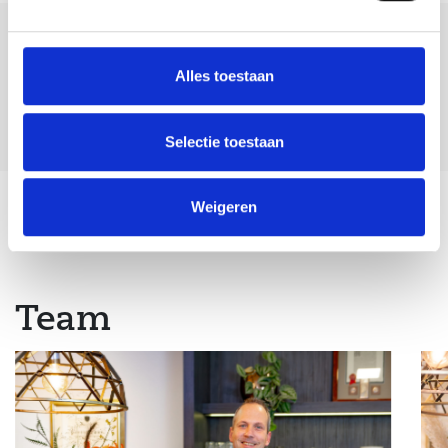
Deel deze
woning:
Alles toestaan
Selectie toestaan
Weigeren
Terug naar overzicht
Team