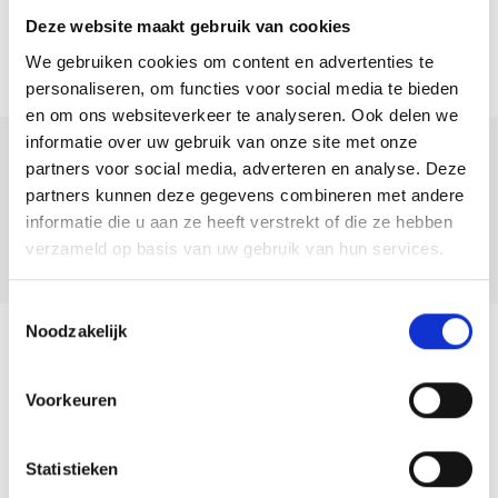
– Servicekosten circa € 155,- per maand;
Deze website maakt gebruik van cookies
– Woonoppervlakte: 75 m²;
We gebruiken cookies om content en advertenties te
– Bouwjaar 1998;
personaliseren, om functies voor social media te bieden
———————————————————————————————————————————
en om ons websiteverkeer te analyseren. Ook delen we
informatie over uw gebruik van onze site met onze
Looking for a spacious and bright two-bedroom apartment in a
Deel deze
partners voor social media, adverteren en analyse. Deze
convenient location in Almere Buiten? Then this might be the home
woning:
partners kunnen deze gegevens combineren met andere
for you!
informatie die u aan ze heeft verstrekt of die ze hebben
verzameld op basis van uw gebruik van hun services.
This apartment offers everything you need: a generous living room,
two spacious bedrooms, a southeast-facing balcony, and a private
Toestemmingsselectie
storage room on the ground floor. With its practical layout and
Noodzakelijk
favorable location, it’s an ideal home for first-time buyers, young
Terug naar overzicht
families, or anyone seeking comfortable living close to various
Voorkeuren
amenities.
Starting offer price: € 315,000 costs-to-buyer.
Team
Statistieken