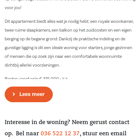
voor jou!
Dit appartement biedt alles wat je nodig hebt: een royale woonkamer,
twee ruime slaapkamers, een balkon op het zuidoosten en een eigen
berging op de begane grond. Dankzij de praktische indeling en de
gunstige ligging is dit een ideale woning voor starters, jonge gezinnen
of mensen die op zoek zijn naar een comfortabele woonruimte
dichtbij allerlei voorzieningen.
Bieden vanaf prijs € 315.000,- k.k.
Omgeving
Lees meer
Het appartementencomplex is centraal gelegen in Almere Buiten, op
loop- en fietsafstand van het levendige centrum met een breed scala
aan winkels, supermarkten en gezellige restaurants. Ook
Interesse in de woning? Neem gerust contact
woonboulevard Doemere en het NS-station Almere Buiten – met
op. Bel naar
036 522 12 37
, stuur een email
directe treinverbindingen naar Amsterdam en Lelystad – zijn snel