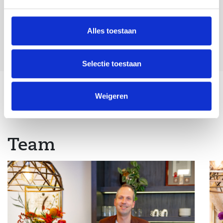
Deel deze
woning:
Alles toestaan
Selectie toestaan
Weigeren
Terug naar overzicht
Team