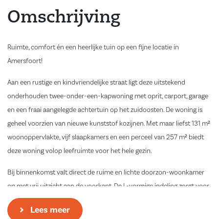
Omschrijving
Ruimte, comfort én een heerlijke tuin op een fijne locatie in
Amersfoort!
Aan een rustige en kindvriendelijke straat ligt deze uitstekend
onderhouden twee-onder-een-kapwoning met oprit, carport, garage
en een fraai aangelegde achtertuin op het zuidoosten. De woning is
geheel voorzien van nieuwe kunststof kozijnen. Met maar liefst 131 m²
woonoppervlakte, vijf slaapkamers en een perceel van 257 m² biedt
deze woning volop leefruimte voor het hele gezin.
Bij binnenkomst valt direct de ruime en lichte doorzon-woonkamer
op met vrij uitzicht aan de voorkant. De L-vormige indeling zorgt voor
een sfeervolle zithoek en een prettige verbinding met de eetkamer en
Lees meer
de open keuken. Dankzij de grote raampartijen geniet de woonkamer