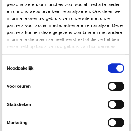
personaliseren, om functies voor social media te bieden
-Lichte doorzon L-vormige woonkamer met moderne open keuken
en om ons websiteverkeer te analyseren. Ook delen we
-Luxe badkamer met inloopdouche, 2e toilet en dubbele
informatie over uw gebruik van onze site met onze
wastafelmeubel uit 2019
partners voor social media, adverteren en analyse. Deze
-Voorzien van vijf ruime slaapkamers met dakkapel aan de achterzijde
partners kunnen deze gegevens combineren met andere
-Oprit, carport en diepe garage met elektra
informatie die u aan ze heeft verstrekt of die ze hebben
-Fraai aangelegde achtertuin op het zuidoosten met overkapping en
verzameld op basis van uw gebruik van hun services.
achterom
-Energiezuinige woning met energielabel B
Toestemmingsselectie
Noodzakelijk
-Gelegen in een rustige en kindvriendelijke woonomgeving
-Oplevering in overleg
Voorkeuren
Statistieken
Marketing