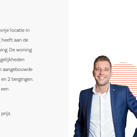
rije locatie in
g heeft aan de
ening. De woning
ogelijkheden
een aangebouwde
 en 2 bergingen.
, een
prijs.