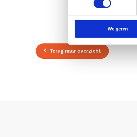
aangelegd met bestrating en beplanting en besc
vrijstaande houten berging. Daarnaast is er een
aanwezig. Via de achterom bereikt u de carport
Weigeren
parkeerplaats en toegang tot een tweede bergin
Bijzonderheden
Terug naar overzicht
– Eengezinswoning met 3 slaapkamers en 2 ber
– In 2022 is een fraaie serre aangebouwd;
– Voorzien van een ruime open zolderverdieping
– Mogelijkheden om extra slaapkamers te creër
verdieping;
– Voorzien van parkeergelegenheid op eigen terr
carport;
– Ruime achtertuin, gelegen op het westen met o