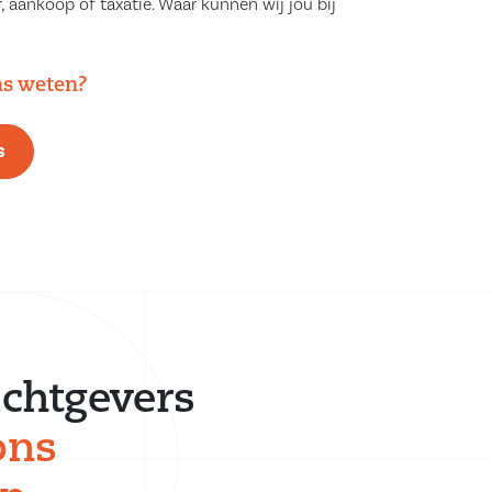
, aankoop of taxatie. Waar kunnen wij jou bij
ns weten?
s
chtgevers
ons