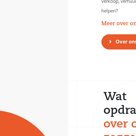
verkoop, verhuur
helpen?
Meer over o
Over on
Wat
opdra
over 