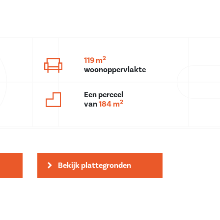
2
119 m
woonoppervlakte
Een perceel
2
van
184 m
Bekijk plattegronden