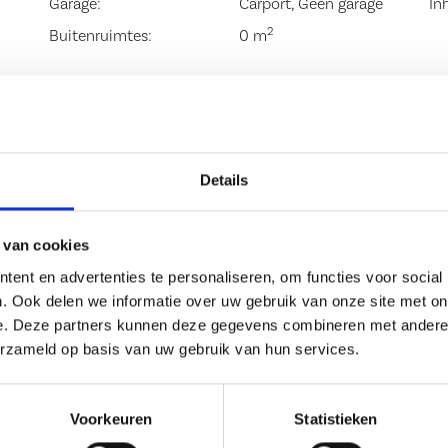
Garage:
Carport, Geen garage
In
2
Buitenruimtes:
0 m
de badkamer. De
 een
Details
dakraam, de
an de
 van cookies
nsluiting. De
ent en advertenties te personaliseren, om functies voor social
n van een extra
. Ook delen we informatie over uw gebruik van onze site met on
e. Deze partners kunnen deze gegevens combineren met andere i
erzameld op basis van uw gebruik van hun services.
 zodat u volop
Voorkeuren
Statistieken
uin is verzorgd