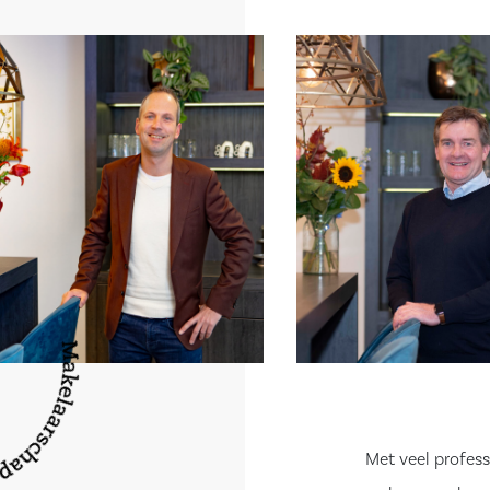
ondheidscentrum
 voor een
tact met ons op
 afspraak.
Met veel profess