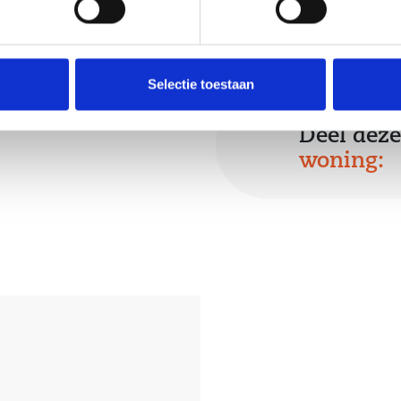
hikt over een
 achterom
 met eigen
Selectie toestaan
g.
Deel deze
woning:
gingen;
;
en op de 2e
ein, onder een
.a. 2 bergingen;