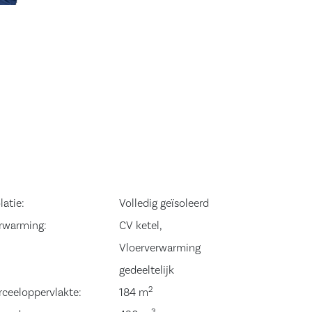
latie:
Volledig geïsoleerd
rwarming:
CV ketel,
Vloerverwarming
gedeeltelijk
2
rceeloppervlakte:
184 m
3