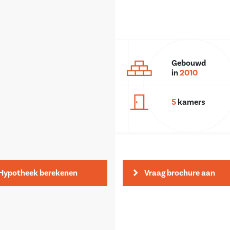
Gebouwd
in
2010
5
kamers
Hypotheek berekenen
Vraag brochure aan