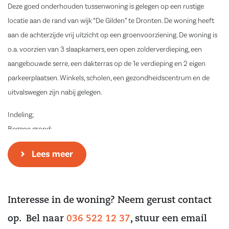
Deze goed onderhouden tussenwoning is gelegen op een rustige
locatie aan de rand van wijk “De Gilden” te Dronten. De woning heeft
aan de achterzijde vrij uitzicht op een groenvoorziening. De woning is
o.a. voorzien van 3 slaapkamers, een open zolderverdieping, een
aangebouwde serre, een dakterras op de 1e verdieping en 2 eigen
parkeerplaatsen. Winkels, scholen, een gezondheidscentrum en de
uitvalswegen zijn nabij gelegen.
Indeling;
Begane grond:
Via de entree komt u in de hal met de meterkast, toiletruimte en
Lees meer
toegang tot de woonkamer. Vanuit de hal is er tevens toegang tot de
inpandige berging. De woonkamer is gelegen aan de achterzijde van
de woning en beschikt over openslaande deuren naar de serre. Deze
Interesse in de woning? Neem gerust contact
serre vormt een prachtige verlenging van de leefruimte en is voorzien
van een sfeervolle houtkachel. Vanuit de serre heeft u een weids en
op. Bel naar
036 522 12 37
, stuur een email