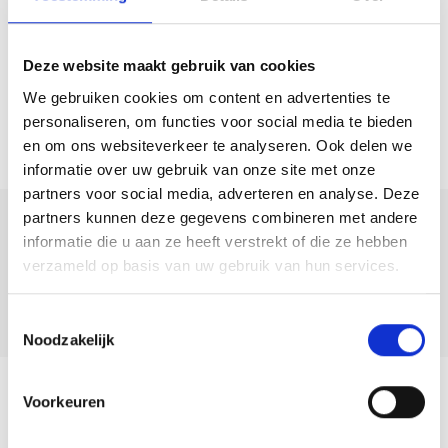
uitvalswegen;
– Woonoppervlakte: 125 m²;
Deze website maakt gebruik van cookies
– Perceeloppervlakte: 154 m²;
We gebruiken cookies om content en advertenties te
– Energielabel: A;
personaliseren, om functies voor social media te bieden
– Bouwjaar: 2012.
en om ons websiteverkeer te analyseren. Ook delen we
informatie over uw gebruik van onze site met onze
Nieuwsgierig geworden? Maak snel een afspraak voor een
partners voor social media, adverteren en analyse. Deze
bezichtiging en ontdek deze woning. Neem contact met ons op via e-
partners kunnen deze gegevens combineren met andere
mail of telefoon voor het plannen van een afspraak.
Deel deze
informatie die u aan ze heeft verstrekt of die ze hebben
woning:
verzameld op basis van uw gebruik van hun services.
Toestemmingsselectie
Noodzakelijk
Voorkeuren
Terug naar overzicht