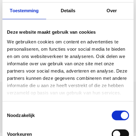
omwonenden heerlijk van de tuin kunnen genieten.
Toestemming
Details
Over
Bezoekers van de stad kunnen in de blauwe vakken een uur parkeren
en buiten de stad zijn grote parkeerplaatsen waar gratis geparkeerd
kan worden.
Deze website maakt gebruik van cookies
We gebruiken cookies om content en advertenties te
Bijzonderheden:
personaliseren, om functies voor social media te bieden
– Bouwjaar ca. 1900
en om ons websiteverkeer te analyseren. Ook delen we
– (woon)oppervlakte ca. 215m2
informatie over uw gebruik van onze site met onze
– Rijksmonument
partners voor social media, adverteren en analyse. Deze
partners kunnen deze gegevens combineren met andere
– Grotendeels voorzien van dubbel glas
informatie die u aan ze heeft verstrekt of die ze hebben
– NVM Ouderdomsclausule van toepassing
verzameld op basis van uw gebruik van hun services.
Deel deze
– Parkeren voor bewoners, kosten circa € 115,- per jaar
woning:
– Aanvaarding in overleg
Toestemmingsselectie
Noodzakelijk
Voorkeuren