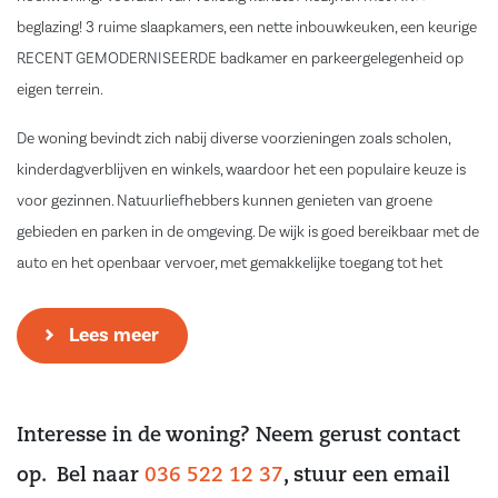
beglazing! 3 ruime slaapkamers, een nette inbouwkeuken, een keurige
RECENT GEMODERNISEERDE badkamer en parkeergelegenheid op
eigen terrein.
De woning bevindt zich nabij diverse voorzieningen zoals scholen,
kinderdagverblijven en winkels, waardoor het een populaire keuze is
voor gezinnen. Natuurliefhebbers kunnen genieten van groene
gebieden en parken in de omgeving. De wijk is goed bereikbaar met de
auto en het openbaar vervoer, met gemakkelijke toegang tot het
centrum van Lelystad en belangrijke verkeerswegen.
Lees meer
Begane grond:
Bij binnenkomst betreedt u een entree met een hal, een meterkast en
een toegangsdeur naar de woonkamer. De woonkamer bevindt zich
Interesse in de woning? Neem gerust contact
aan de voorzijde van de woning en profiteert van natuurlijk licht, met
een handige trapkast voor extra opslagruimte. Aan de achterzijde van
op. Bel naar
036 522 12 37
, stuur een email