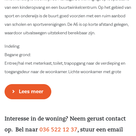
van een kinderopvang en een buurtwinkelcentrum. Op het gebied van
sport en onderwijs is de buurt goed voorzien met een ruim aanbod
van scholen en sportverenigingen. De A6 is op korte afstand gelegen,
waardoor uitvalswegen uitstekend bereikbaar zijn.
Indeling:
Begane grond:
Entree/hal met meterkast, toilet, trapopgang naar de verdieping en
toegangsdeur naar de woonkamer. Lichte woonkamer met grote
raampartijen. De moderne keuken is gesitueerd aan de achterzijde van
de woning, voorzien van voldoende werk- en bergruimte en is
Lees meer
afgewerkt in een lichte kleurstelling. Daarnaast is de keuken voorzien
van de volgende inbouwapparatuur; inductiekookplaat met afzuiging,
oven, koel-vriescombinatie en een vaatwasser. En heeft een loopdeur
Interesse in de woning? Neem gerust contact
naar de achtertuin. De begane grondvloer is voorzien van laminaat.
op. Bel naar
036 522 12 37
, stuur een email