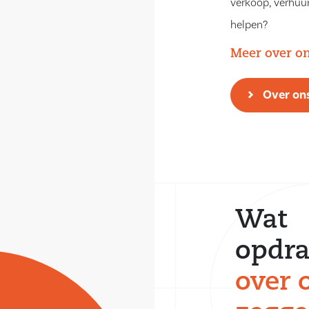
verkoop, verhuur
helpen?
Meer over o
Over on
Wat
opdra
over 