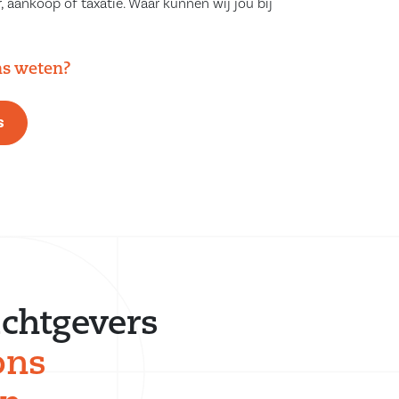
, aankoop of taxatie. Waar kunnen wij jou bij
ns weten?
s
chtgevers
ons