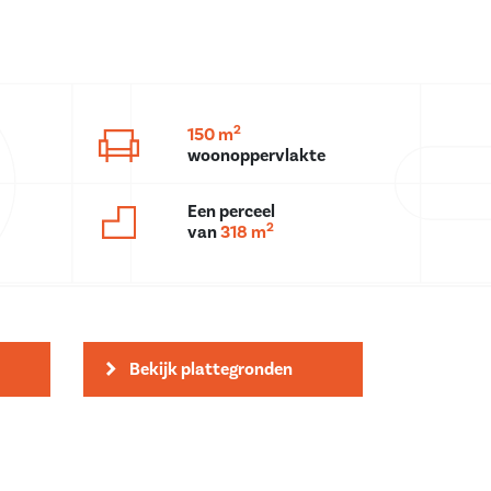
2
150 m
woonoppervlakte
Een perceel
2
van
318 m
Bekijk plattegronden