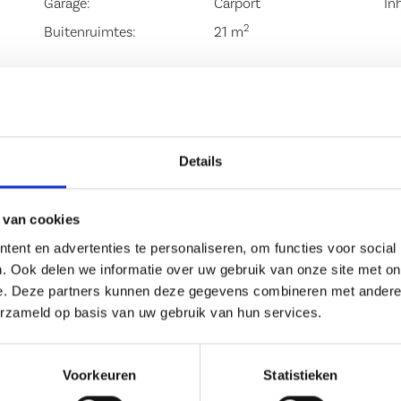
Garage:
Carport
In
2
pkamers alsmede
Buitenruimtes:
21 m
hterzijde van de
en uitgevoerd in
ouchecabine,
 bevindt zich in
Details
 en droger. De
ijn voorzien van
 van cookies
ent en advertenties te personaliseren, om functies voor social
. Ook delen we informatie over uw gebruik van onze site met on
e. Deze partners kunnen deze gegevens combineren met andere i
akraam en veel
erzameld op basis van uw gebruik van hun services.
Deze is voorzien
biedt tevens
Voorkeuren
Statistieken