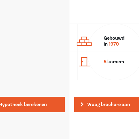
Gebouwd
in
1970
5
kamers
Hypotheek berekenen
Vraag brochure aan