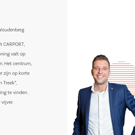
 Woudenberg
et CARPORT,
oning valt op
n. Het centrum,
 zijn op korte
 Treek”,
ng te vinden.
vijver.