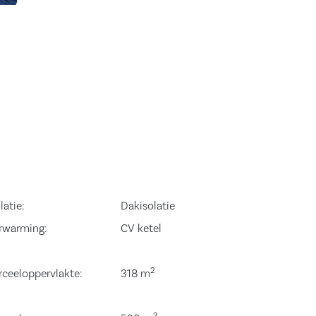
latie:
Dakisolatie
rwarming:
CV ketel
2
rceeloppervlakte:
318 m
3