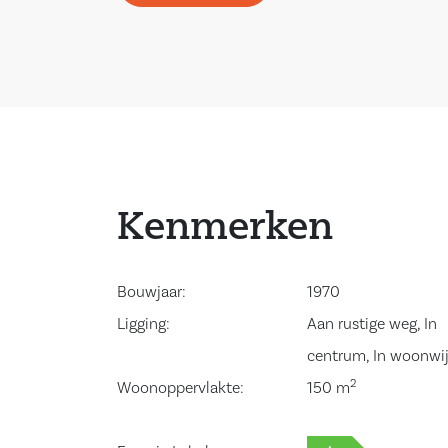
Entree/hal, toiletruimte volledig betegeld met 
en fontein, toegang tot een zeer ruime woon- 
voldoende daglicht biedt door de vele raamparti
woonkamer is voorzien van een open haard met
eetkamer met schuifpui (voorheen garage) en de
badkamer. De badkamer is volledig betegeld en 
vloerverwarming, zwevend closet, wastafel met
Kenmerken
douche. De open keuken is voorzien van diverse
inbouwapparatuur waaronder een kookplaat, af
Bouwjaar:
1970
koel-/vriescombinatie, vaatwasser en granieten
Ligging:
Aan rustige weg, In
Hier vindt u tevens een deur naar de ruime tuin
centrum, In woonwi
privacy biedt. De gehele begane grond is voorzi
2
Woonoppervlakte:
150 m
lamelparketvloer.