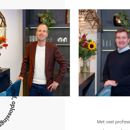
vend te
p uw gemak eens
or ons te bellen
Met veel profess