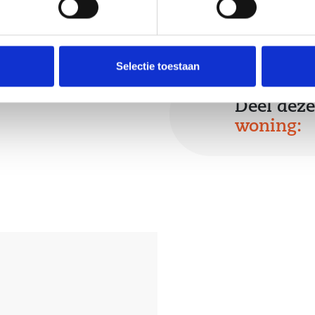
orzien van
Selectie toestaan
biedt voldoende
arport is
Deel deze
n daar bevindt
woning:
.
rdeur)
apkamer op de
carport