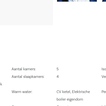
zwevend closet
eetkamer welke u
jen. De
 schouw, riante
ur naar separate
voorzien van
 meubel en
zuigschouw,
Aantal kamers:
5
Iso
 aanrechtblad.
Aantal slaapkamers:
4
Ve
 welke veel
jk
en van een
Warm water:
CV ketel, Elektrische
Pe
boiler eigendom