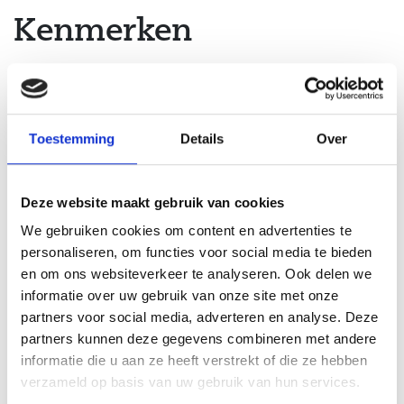
Kenmerken
Bouwjaar:
1986
Aantal kamers:
5
Isolatie:
Dakisolatie, Muurisolatie,
Toestemming
Details
Over
Vloerisolatie, Dubbelglas
Ligging:
Aan rustige weg, In woonwijk
Deze website maakt gebruik van cookies
Aantal slaapkamers:
3
We gebruiken cookies om content en advertenties te
Verwarming:
CV ketel
personaliseren, om functies voor social media te bieden
2
Woonoppervlakte:
100 m
en om ons websiteverkeer te analyseren. Ook delen we
Warm water:
CV ketel
informatie over uw gebruik van onze site met onze
2
Perceeloppervlakte:
146 m
partners voor social media, adverteren en analyse. Deze
Energie Label:
A
partners kunnen deze gegevens combineren met andere
informatie die u aan ze heeft verstrekt of die ze hebben
Garage:
Geen garage
verzameld op basis van uw gebruik van hun services.
3
Inhoud:
341 m