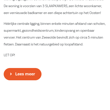
De woning is voorzien van 3 SLAAPKAMERS, een lichte woonkamer,
een vernieuwde badkamer en een diepe achtertuin op het Oosten!
Héérlijke centrale ligging, binnen enkele minuten afstand van scholen,
supermarkt, gezondheidscentrum, kinderopvang en openbaar
vervoer. Het centrum van Zeewolde bevindt zich op circa 5 minuten
fietsen. Daarnaast is het natuurgebied op loopafstand.
LET OP!
DIT BETREFT EEN “ONLINE BIEDEN” WONING WAARBIJ U EEN
BIEDING KUNT UITBRENGEN OP DE WONING VIA DE EIGEN
Lees meer
WEBSITE VAN MAKELAARSCHAP. KIJK VOOR DE “BIEDEN VANAF
PRIJS” EN DE SLUITDATUM OP DE WEBSITE VAN MAKELAARSCHAP
(www.makelaarschap.nl)
Indeling: