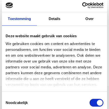
De verzorgde tuin ligt op het noordoosten en biedt volop privacy.
Dankzij de verschillende terrassen is er altijd een fijne plek om buiten
te zitten. Direct aan de woonkamer bevindt zich een overkapping. De
Toestemming
Details
Over
garage biedt voldoende bergruimte en de woning is tevens voorzien
van een praktische kelder, ideaal voor extra opslag.
Deze website maakt gebruik van cookies
Bijzonderheden:
We gebruiken cookies om content en advertenties te
– Vrij gelegen, speels ingedeelde woning met een fraai uitzicht!;
personaliseren, om functies voor social media te bieden
– Voorzien van 4 slaapkamers;
en om ons websiteverkeer te analyseren. Ook delen we
– Op loopafstand van strand, bos en de pont naar Harderwijk en
informatie over uw gebruik van onze site met onze
Ermelo;
partners voor social media, adverteren en analyse. Deze
partners kunnen deze gegevens combineren met andere
– Eigen oprit met parkeergelegenheid;
informatie die u aan ze heeft verstrekt of die ze hebben
– Rustig gelegen in een doodlopend straatje in een groene woonwijk;
verzameld op basis van uw gebruik van hun services.
– Woonkeuken met een moderne inbouwkeuken (2022);
– De woonkamer en keuken zijn voorzien van vloerverwarming;
Deel deze
Toestemmingsselectie
– In 2018 is de woning voorzien van een moderne badkamer;
Noodzakelijk
woning:
– Tweede douche met een wastafel op de derde verdieping;