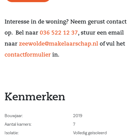
groen. Scholen, speelvoorzieningen, supermarkt, sportclubs en
winkelcentra zijn op korte afstand bereikbaar. Ook de uitvalswegen
Interesse in de woning? Neem gerust contact
liggen vlakbij, waardoor u snel verbinding heeft met omliggende
steden. Daarnaast biedt de omgeving volop recreatiemogelijkheden,
op. Bel naar
036 522 12 37
, stuur een email
zoals wandel- en fietsroutes.
naar
zeewolde@makelaarschap.nl
of vul het
Indeling;
contactformulier
in.
Begane grond:
Bij binnenkomst treft u de hal/entree, die toegang biedt tot de
moderne toiletruimte, een trapkast, de meterkast, de trapopgang naar
de eerste verdieping en de woonkamer. Wanneer u de uitgebouwde
Kenmerken
woonkamer betreedt, ervaart u direct een ruim en licht gevoel, mede
dankzij de raampartijen aan de achterzijde van de woning. De
moderne keuken vormt het hart van de ruimte en is uitgerust met een
Bouwjaar:
2019
stijlvol kookeiland en diverse inbouwapparatuur, waaronder een
Aantal kamers:
7
inductiekookplaat met geïntegreerde afzuiging, vaatwasser,
Isolatie:
Volledig geïsoleerd