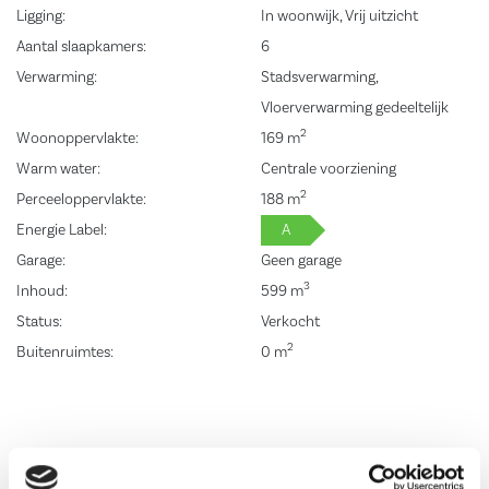
koffieautomaat, combimagnetron, koelkast, vriezer, quooker en een
Ligging:
In woonwijk, Vrij uitzicht
wijnklimaatkast. Vanuit de woonkamer is via openslaande deuren de
Aantal slaapkamers:
6
tuin te bereiken. De begane grond is voorzien van vloerverwarming.
Verwarming:
Stadsverwarming,
Vloerverwarming gedeeltelijk
Eerste verdieping:
2
Woonoppervlakte:
169 m
Via de trap bereikt u de eerste verdieping, waar u uitkomt op een
Warm water:
Centrale voorziening
ruime overloop. Vanuit hier heeft u toegang tot drie slaapkamers en
2
Perceeloppervlakte:
188 m
een moderne badkamer. Twee van de slaapkamers zijn royaal van
Energie Label:
A
formaat en bieden voldoende ruimte voor een tweepersoonsbed en
Garage:
Geen garage
een garderobekast. De derde kamer wordt momenteel gebruikt als
3
Inhoud:
599 m
inloopkast, maar kan eenvoudig worden ingericht als slaapkamer,
Status:
Verkocht
afhankelijk van uw wensen en behoeften. De badkamer is modern
2
Buitenruimtes:
0 m
vormgegeven en volledig betegeld in een stijlvolle grijs-witte
kleurstelling. De ruimte is voorzien van een douche, toilet en een
wastafelmeubel met wastafel. Tevens is de badkamer voorzien van
vloerverwarming.