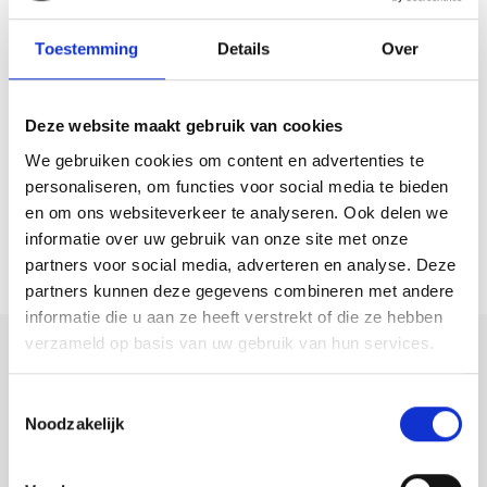
Tweede verdieping:
Via een vaste trap bereikt u de tweede verdieping. Deze verdieping
Toestemming
Details
Over
biedt verrassend veel ruimte en functionaliteit. U treft hier maar liefst
drie royale slaapkamers, die elk beschikken over een prettige
Deze website maakt gebruik van cookies
lichtinval. De kamers zijn ruim van opzet en bieden diverse
We gebruiken cookies om content en advertenties te
indelingsmogelijkheden – ideaal voor gebruik als extra slaapkamer,
personaliseren, om functies voor social media te bieden
werkkamer of hobbyruimte. Daarnaast bevindt zich op deze
en om ons websiteverkeer te analyseren. Ook delen we
verdieping een aparte ruimte met de wasmachineaansluiting, een
informatie over uw gebruik van onze site met onze
derde toilet en een wastafel. Deze praktische wasruimte zorgt ervoor
partners voor social media, adverteren en analyse. Deze
dat u uw huishoudelijke apparatuur netjes uit het zicht kunt plaatsen
partners kunnen deze gegevens combineren met andere
en toch alles binnen handbereik hebt.
informatie die u aan ze heeft verstrekt of die ze hebben
verzameld op basis van uw gebruik van hun services.
Tuin:
Deel deze
woning:
De achtertuin is verzorgd aangelegd en heeft een ligging op het
Toestemmingsselectie
zuidwesten. Achterin de tuin bevindt zich een ruime overkapping waar
Noodzakelijk
u heerlijk kunt zitten en kunt genieten van het buitenleven. Daarnaast
beschikt de tuin over een vrijstaande houten berging, ideaal voor het