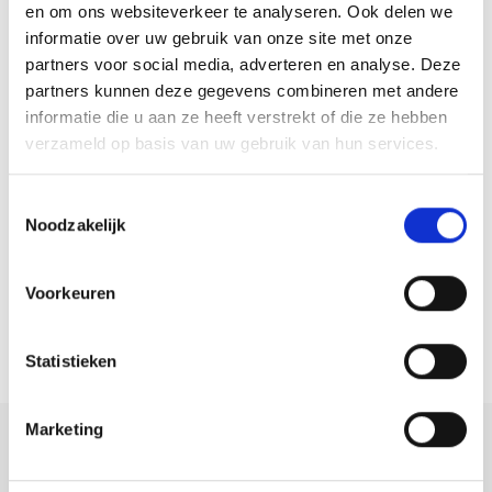
en om ons websiteverkeer te analyseren. Ook delen we
altijd beschikt over voldoende parkeergelegenheid op eigen terrein.
informatie over uw gebruik van onze site met onze
Bovendien is de voortuin sfeervol aangelegd en voorzien van een
partners voor social media, adverteren en analyse. Deze
gezellig zitplekje.
partners kunnen deze gegevens combineren met andere
informatie die u aan ze heeft verstrekt of die ze hebben
Bijzonderheden:
verzameld op basis van uw gebruik van hun services.
– 21 zonnepanelen – 2020;
Toestemmingsselectie
– Laadpaal voor elektrische auto;
Noodzakelijk
– Vloerverwarming begane grond en eerste verdieping;
– Luxe leefkeuken met kookeiland en quooker;
Voorkeuren
– Vier ruime slaapkamers, waarvan éen met eigen inloopkast;
– Tweede verdieping ingericht als master suite;
– Verlengde en extra brede garage!
Statistieken
– Parkeergelegenheid op eigen terrein!
Marketing
Deel deze
woning: