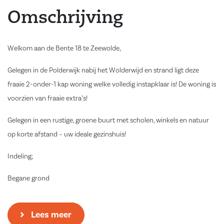
Omschrijving
Welkom aan de Bente 18 te Zeewolde,
Gelegen in de Polderwijk nabij het Wolderwijd en strand ligt deze
fraaie 2-onder-1 kap woning welke volledig instapklaar is! De woning is
voorzien van fraaie extra’s!
Gelegen in een rustige, groene buurt met scholen, winkels en natuur
op korte afstand – uw ideale gezinshuis!
Indeling;
Begane grond
Bij binnenkomst treft u de entree/hal, die toegang biedt tot het
Lees meer
moderne toilet, de trapopgang naar de eerste verdieping en de