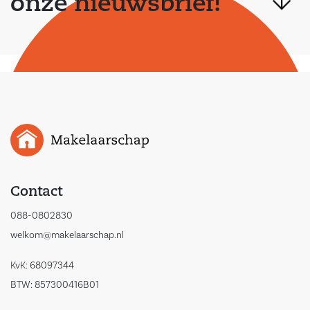
onze nieuwsbrief!
Contact
088-0802830
welkom@makelaarschap.nl
KvK: 68097344
BTW: 857300416B01