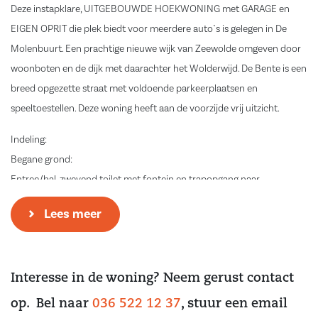
Deze instapklare, UITGEBOUWDE HOEKWONING met GARAGE en
EIGEN OPRIT die plek biedt voor meerdere auto`s is gelegen in De
Molenbuurt. Een prachtige nieuwe wijk van Zeewolde omgeven door
woonboten en de dijk met daarachter het Wolderwijd. De Bente is een
breed opgezette straat met voldoende parkeerplaatsen en
speeltoestellen. Deze woning heeft aan de voorzijde vrij uitzicht.
Indeling:
Begane grond:
Entree/hal, zwevend toilet met fontein en trapopgang naar
verdieping. Tuingerichte ruime woonkamer met openslaande deuren
Lees meer
naar de tuin. Open moderne, greeploze keuken voorzien van diverse
inbouwapparatuur waaronder; inductie kookplaat, afzuigkap,
stoomoven, combi magnetron, koel- vriescombinatie en
Interesse in de woning? Neem gerust contact
hittebestendige aanrechtblad. De begane grond is voorzien van een
visgraat stenenvloer met vloerverwarming.
op. Bel naar
036 522 12 37
, stuur een email