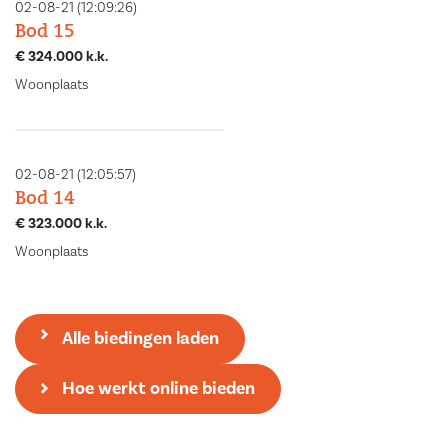
02-08-21 (12:09:26)
– Bouwjaar: 2019
Bod 15
– Energielabel: A
€ 324.000 k.k.
– Woonoppervlakte: 77 m2
Woonplaats
– Perceeloppervlakte: 140 m2
– Inhoud: 304 m3
– Externe buitenruimte: 5 m2
02-08-21 (12:05:57)
Heeft u interesse om deze woning vrijblijvend te bezichtigen? Wij
Bod 14
€ 323.000 k.k.
nodigen u van harte uit om op uw gemak eens rond te kijken! Maak
Woonplaats
eenvoudig een afspraak door ons te bellen of een mail te sturen.
Alle biedingen laden
Hoe werkt online bieden