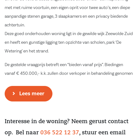
met met ruime voortuin, een eigen oprit voor twee auto’s, een diepe
aanpandige stenen garage, 3 slaapkamers en een privacy biedende
achtertuin.
Deze goed onderhouden woning ligt in de gewilde wijk Zeewolde Zuid
en heeft een gunstige ligging ten opzichte van scholen, park ‘De
Wetering’ en het strand.
De gestelde vraagprijs betreft een “bieden vanaf prijs”. Biedingen
vanaf € 450.000,- k.k. zullen door verkoper in behandeling genomen
worden.
Lees meer
Indeling
Begane grond:
Entree, hal met meterkast en toiletruimte met fontein, trapopgang
Interesse in de woning? Neem gerust contact
naar de eerste verdieping.
Riante straatgerichte, lichte woonkamer die is voorzien van plavuizen
op. Bel naar
036 522 12 37
, stuur een email