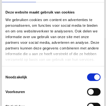
garage
Deze website maakt gebruik van cookies
Kenmerken:
– Bouwjaar: 1993
We gebruiken cookies om content en advertenties te
personaliseren, om functies voor social media te bieden
– Woonoppervlakte: 139 m²
en om ons websiteverkeer te analyseren. Ook delen we
– Gebouw gebonden buitenruimte: 4 m²
informatie over uw gebruik van onze site met onze
– Externe bergruimte: 0 m²
partners voor social media, adverteren en analyse. Deze
– Inhoud: 552 m³
partners kunnen deze gegevens combineren met andere
Deel deze
– Perceel: 240 m²
informatie die u aan ze heeft verstrekt of die ze hebben
woning:
verzameld op basis van uw gebruik van hun services.
Heeft u interesse om deze woning vrijblijvend te bezichtigen? Wij
nodigen u van harte uit om op uw gemak eens rond te kijken! Maak
Toestemmingsselectie
eenvoudig een afspraak door ons te bellen of een mail te sturen.
Noodzakelijk
Terug naar overzicht
Voorkeuren