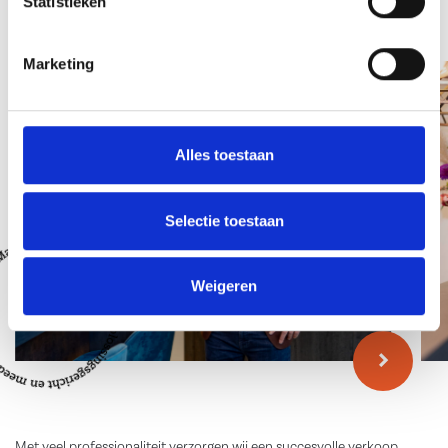
Statistieken
Team
Marketing
Alles toestaan
Selectie toestaan
Weigeren
Met veel professionaliteit verzorgen wij een succesvolle verkoop,