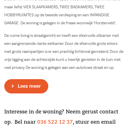
maar liefst VIER SLAAPKAMERS, TWEE BADKAMERS, TWEE
HOBBYRUIMTES op de tweede verdieping en een INPANDIGE
GARAGE . De woning is gelegen in de fraaie woonwijk ‘Horsterveld’.
De ruime living is straatgericht en heeft een sfeervolle zitkamer met
een aangrenzende riante eetkamer. Door de sfeervolle grote erkers
met grote raampartijen is er een prachtig lichtinval gecreëerd. Door de
vrije ligging aan de achterzijde kunt u heerlijk genieten in de tuin met
veel privacy. De woning is gelegen aan een autoluwe straat en op
loopafstand van diverse voorzieningen zoals verschillende park- en
speelgebieden, uitgestrekte bossen, scholen, supermarkt en golfbaan.
Lees meer
Indeling:
Begane grond:
Interesse in de woning? Neem gerust contact
Entree, riante hal met meterkast, toiletruimte met closet en fontein en
op. Bel naar
036 522 12 37
, stuur een email
een vaste trapopgang naar de eerste verdieping. Vanuit de hal is er