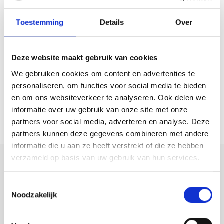
biedt een rustige en groene buitenruimte. De tuin is verzorgd
aangelegd met een combinatie van bestrating, gazon en diverse
Toestemming
Details
Over
beplanting. De twee overkappingen maken deze tuin multifunctioneel,
en een vrijstaande houten berging biedt extra opslagmogelijkheden.
Deze website maakt gebruik van cookies
Bijzonderheden;
We gebruiken cookies om content en advertenties te
– Goed onderhouden eengezinswoning;
personaliseren, om functies voor social media te bieden
– Voorzien van 2 slaapkamers op de 1e verdieping en een ruime open
en om ons websiteverkeer te analyseren. Ook delen we
informatie over uw gebruik van onze site met onze
zolderverdieping;
partners voor social media, adverteren en analyse. Deze
– Diepe achtertuin met o.a. een berging, 2 overkappingen en een
partners kunnen deze gegevens combineren met andere
achterom;
informatie die u aan ze heeft verstrekt of die ze hebben
– De woning is voorzien van een nette afwerking van de keuken,
verzameld op basis van uw gebruik van hun services.
badkamer en de toiletruimte;
Deel deze
woning:
– Gelegen op korte afstand van het zwembad/sporthal, centrum,
Toestemmingsselectie
strand, scholen en bos;
Noodzakelijk
– Het buitenschilderwerk is in 2024 uitgevoerd;
– De woning is in 2022 voorzien van vloerisolatie en HR++ beglazing;