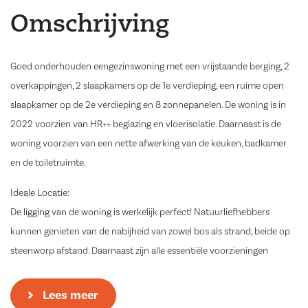
Omschrijving
Goed onderhouden eengezinswoning met een vrijstaande berging, 2
overkappingen, 2 slaapkamers op de 1e verdieping, een ruime open
slaapkamer op de 2e verdieping en 8 zonnepanelen. De woning is in
2022 voorzien van HR++ beglazing en vloerisolatie. Daarnaast is de
woning voorzien van een nette afwerking van de keuken, badkamer
en de toiletruimte.
Ideale Locatie:
De ligging van de woning is werkelijk perfect! Natuurliefhebbers
kunnen genieten van de nabijheid van zowel bos als strand, beide op
steenworp afstand. Daarnaast zijn alle essentiële voorzieningen
binnen handbereik: een jachthaven, basisscholen, een bushalte en het
winkelcentrum van Zeewolde bevinden zich op loopafstand. Hierdoor
Lees meer