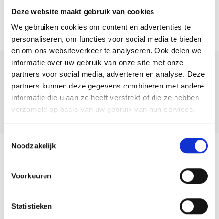
– De woning is voorzien van vloerverwarming op de begane grond en
Deze website maakt gebruik van cookies
eerste verdieping;
We gebruiken cookies om content en advertenties te
– Parkeren op eigen terrein;
personaliseren, om functies voor social media te bieden
– Vier slaapkamers;
en om ons websiteverkeer te analyseren. Ook delen we
– Woonoppervlakte: 156m²;
informatie over uw gebruik van onze site met onze
– Energielabel: A;
Deel deze
partners voor social media, adverteren en analyse. Deze
woning:
partners kunnen deze gegevens combineren met andere
– Bouwjaar: 2021.
informatie die u aan ze heeft verstrekt of die ze hebben
Heeft u interesse om deze woning vrijblijvend te bezichtigen? Wij
verzameld op basis van uw gebruik van hun services.
nodigen u van harte uit om op uw gemak eens rond te kijken! Maak
eenvoudig een afspraak door ons te bellen of een mail te sturen.
Toestemmingsselectie
Noodzakelijk
Terug naar overzicht
Voorkeuren
Team
Statistieken