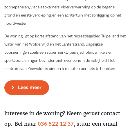
zonnepanelen, vier slaapkamers, vloerverwarming op de begane
grond en eerste verdieping, en een achtertuin met zonligging op het
noordwesten.
De woning ligt op korte afstand van het recreatiegebied Tulpeiland het
water van het Wolderwijd en het Lanterstrand. Dagelijkse
voorzieningen zoals een supermarkt, (basis)scholen, winkels en
sportvoorzieningen bevinden zich eveneens in de nabijheid. Het
centrum van Zeewolde is binnen 5 minuten per fiets te bereiken.
Indeling
Lees meer
Begane grond:
U betreedt de woning via de entree met een hal, waarin zich de
meterkast, een toiletruimte en de trapopgang naar de verdieping
Interesse in de woning? Neem gerust contact
bevinden. Vanuit de hal heeft u toegang tot de ruime woonkamer,
welke zich aan de achterzijde van de woning bevindt. De woonkamer
op. Bel naar
036 522 12 37
, stuur een email