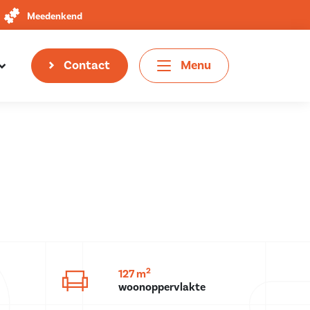
Meedenkend
Contact
Menu
2
127 m
woonoppervlakte