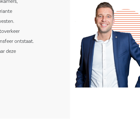
pkamers,
riante
westen.
toverkeer
nsfeer ontstaat.
aar deze
 van
wartier. Het
n als oud
s het ware een
ier Hoog en het
oorzieningen;
n Zeewolde op