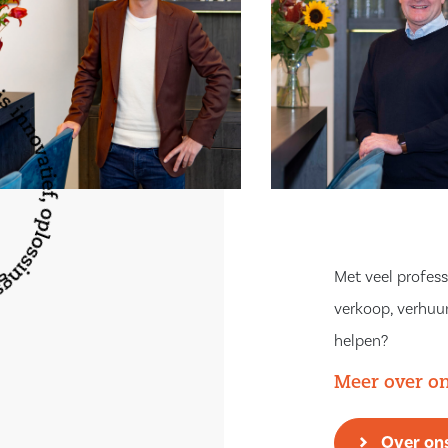
N IMPRESSIES,
NTLEEND.
oning? Neem snel
Met veel profess
verkoop, verhuur
helpen?
Meer over o
Over on