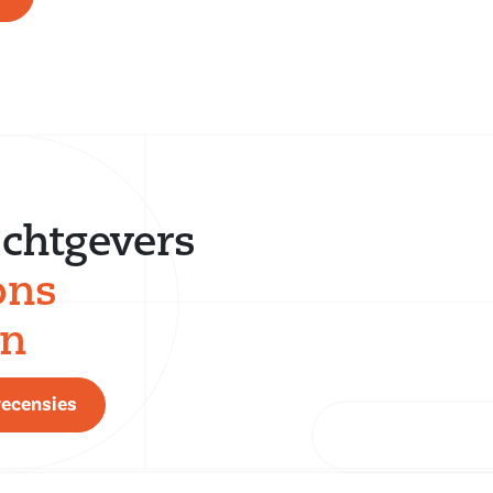
chtgevers
ons
en
recensies