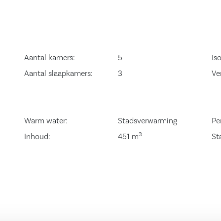
 “Wolderwijd” pal
 Tulpeiland en is
eewolde grenst
engesloten
Aantal kamers:
5
Iso
Nijkerk,
Aantal slaapkamers:
3
Ve
eenvoudig te
ereikbaar.
Warm water:
Stadsverwarming
Pe
3
Inhoud:
451 m
St
popgang naar de
 De tuingerichte
enslaande deuren
 inbouwkeuken