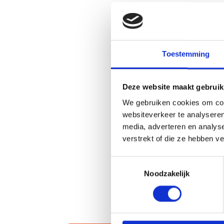
met diverse inbouwapparatuur.
Eerste verdieping:
Overloop met toegang tot 3 in grootte variëren
Toestemming
en de badkamer.
Tweede verdieping:
Deze website maakt gebruik
Via vaste trap te bereiken verdieping met de
We gebruiken cookies om cont
wasmachineaansluiting en opstelplaats van de
websiteverkeer te analyseren
media, adverteren en analys
ventilatie box. De riante open zolderverdieping 
verstrekt of die ze hebben v
mogelijkheden om extra slaapkamers te creëren
Toestemmingsselectie
Tuin:
Noodzakelijk
De achtertuin is gelegen op het zuidwesten en 
vrijstaande houten berging.