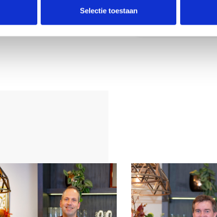
Deel deze
Selectie toestaan
en en exclusief
woning:
 op te vragen
verdracht aan de