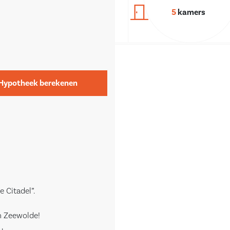
5
kamers
Hypotheek berekenen
Citadel”.
n Zeewolde!