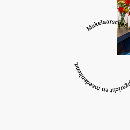
EEN AANTAL VAN DE BIJGEVOEGDE FOTO’S ZIJ
HIERAAN KUNNEN GEEN RECHTEN WORDEN O
Wilt u meer informatie ontvangen over deze w
contact met ons op!