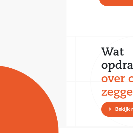
Wat
opdra
over 
zegg
Bekijk 