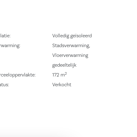
latie:
Volledig geïsoleerd
rwarming:
Stadsverwarming,
Vloerverwarming
gedeeltelijk
2
rceeloppervlakte:
172 m
atus:
Verkocht