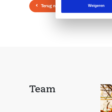
Bijzonderheden:
Terug naar overzicht
Weigeren
– De woning wordt opgeleverd incl. inbouwkeuk
badkamer/toilet;
– Gegevens inbouwkeuken en meer-/minderwerk
bij de makelaar;
– Voorzien van vloerverwarming;
– Voorzien van een eigen privé parkeerplaats;
– Verwachte oplevering Q2 2023;
– Overdracht zal plaatsvinden na de feitelijke o
huidige eigenaar;
– De wanden worden behangklaar opgeleverd;
Team
– Woonoppervlak: 127 m²;
– Bouwjaar 2023;
– Stadsverwarming.