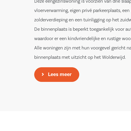
Deze eengezinswoning is voorzien van drie slaa
vloerverwarming, eigen privé parkeerplaats, een 
zolderverdieping en een tuinligging op het zuid
De binnenplaats is beperkt toegankelijk voor au
waardoor er een kindvriendelijke en rustige woo
Alle woningen zijn met hun voorgevel gericht n
binnenplaats met uitzicht op het Wolderwijd.
De locatie van ”De Citadel” vormt een overgang
Lees meer
Bergkwartier Hoog naar het toekomstige Havenk
Havenkwartier zal een historisch karakter krijge
Zuiderzeestadje. Hierdoor vormt ”De Citadel” al
architectonische schakelpunt tussen Bergkwart
Havenkwartier. Daarnaast liggen de dagelijkse v
supermarkten, basisscholen en het centrum va