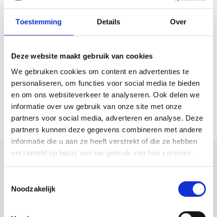
– Strakke afwerking van muren en plafonds (2023);
– Energielabel: A;
Toestemming
Details
Over
– Voorzien van stadsverwarming;
– Woonoppervlakte: 89m²;
Deze website maakt gebruik van cookies
– Perceeloppervlakte: 108 m²;
We gebruiken cookies om content en advertenties te
– Bouwjaar: 2019.
personaliseren, om functies voor social media te bieden
Heb je interesse om deze woning vrijblijvend te bezichtigen? Wij
en om ons websiteverkeer te analyseren. Ook delen we
informatie over uw gebruik van onze site met onze
nodigen je van harte uit om op uw gemak eens rond te kijken! Maak
partners voor social media, adverteren en analyse. Deze
eenvoudig een afspraak door ons te bellen of een mail te sturen.
partners kunnen deze gegevens combineren met andere
informatie die u aan ze heeft verstrekt of die ze hebben
verzameld op basis van uw gebruik van hun services.
Deel deze
woning:
Toestemmingsselectie
Noodzakelijk