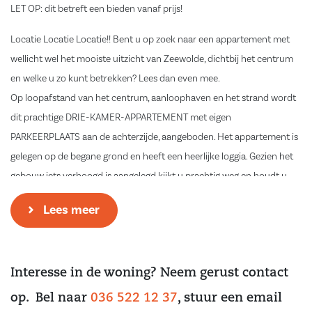
LET OP: dit betreft een bieden vanaf prijs!
Locatie Locatie Locatie!! Bent u op zoek naar een appartement met
wellicht wel het mooiste uitzicht van Zeewolde, dichtbij het centrum
en welke u zo kunt betrekken? Lees dan even mee.
Op loopafstand van het centrum, aanloophaven en het strand wordt
dit prachtige DRIE-KAMER-APPARTEMENT met eigen
PARKEERPLAATS aan de achterzijde, aangeboden. Het appartement is
gelegen op de begane grond en heeft een heerlijke loggia. Gezien het
gebouw iets verhoogd is aangelegd kijkt u prachtig weg en houdt u
toch contact met uw omgeving. Deze woning ligt op een uniek plekje
Lees meer
met schitterend uitzicht welke u gezien moet hebben. Elk seizoen
brengt u een ander schilderachtig uitzicht. Het bosgebied, scholen,
openbaar vervoer en uitvalswegen zijn in de directe omgeving
Interesse in de woning? Neem gerust contact
aanwezig.
op. Bel naar
036 522 12 37
, stuur een email
Indeling: