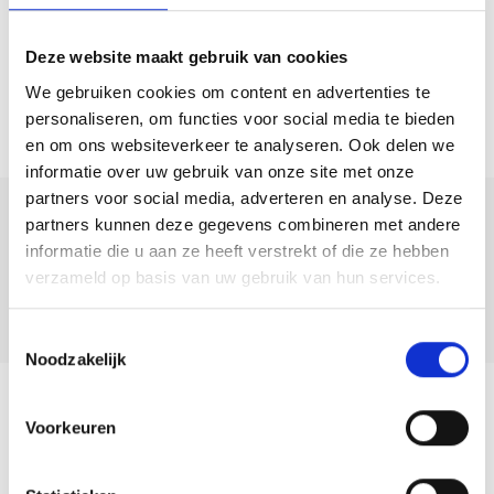
– Wonen op loopafstand van centrum;
– Schilderwerk recent uitgevoerd;
Deze website maakt gebruik van cookies
– Voorzien van 15 zonnepanelen (2021).
We gebruiken cookies om content en advertenties te
personaliseren, om functies voor social media te bieden
Interesse om deze woning vrijblijvend te bezichtigen? Wij nodigen je
en om ons websiteverkeer te analyseren. Ook delen we
van harte uit om op je gemak eens rond te kijken! Maak eenvoudig
informatie over uw gebruik van onze site met onze
een afspraak door ons te bellen of een mail te sturen.
partners voor social media, adverteren en analyse. Deze
partners kunnen deze gegevens combineren met andere
Deel deze
informatie die u aan ze heeft verstrekt of die ze hebben
woning:
verzameld op basis van uw gebruik van hun services.
Toestemmingsselectie
Noodzakelijk
Terug naar overzicht
Voorkeuren