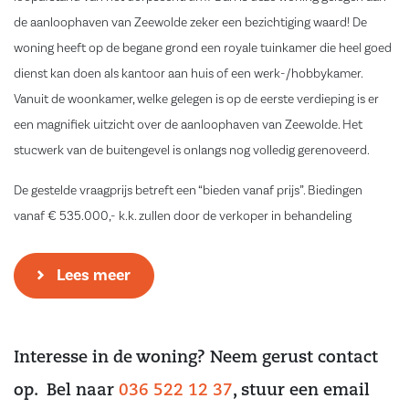
de aanloophaven van Zeewolde zeker een bezichtiging waard! De
woning heeft op de begane grond een royale tuinkamer die heel goed
dienst kan doen als kantoor aan huis of een werk-/hobbykamer.
Vanuit de woonkamer, welke gelegen is op de eerste verdieping is er
een magnifiek uitzicht over de aanloophaven van Zeewolde. Het
stucwerk van de buitengevel is onlangs nog volledig gerenoveerd.
De gestelde vraagprijs betreft een “bieden vanaf prijs”. Biedingen
vanaf € 535.000,- k.k. zullen door de verkoper in behandeling
genomen worden.
Lees meer
Indeling;
Begane grond:
Entree/hal met de meterkast, vaste kastenwand, trapopgang naar de
Interesse in de woning? Neem gerust contact
verdieping, toilet-/ doucheruimte en toegang tot de inpandige, riante
garage. De garage is voorzien van de wasmachineaansluiting en een
op. Bel naar
036 522 12 37
, stuur een email