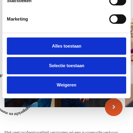
Statistieken
Team
Marketing
Alles toestaan
Selectie toestaan
Weigeren
Met veel professionaliteit verzorgen wij een succesvolle verkoop,