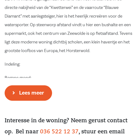
directe nabijheid van de “Kwetterwei” en de vaarroute “Blauwe
Diamant” met aanlegsteiger, hier is het heerlijk recreëren voor de
watersporter. Op steenworp afstand vindt u hier een bushalte en een
supermarkt, ook het centrum van Zeewolde is op fietsafstand. Tevens
ligt deze moderne woning dichtbij scholen, een klein haventje en het
grootste loofbos van Europa, het Horsterwold.
Indeling:
Begane grond:
Entree en riante hal met garderobe, meterkast, toiletruimte met closet
Lees meer
en fontein en toegangsdeur naar de living. De straatgerichte Tulp
keuken is voorzien van diverse inbouw apparatuur: combi-
magnetron, Bosch koelkast, vaatwasser, 5-pits gaskookplaat,
Interesse in de woning? Neem gerust contact
recirculatie afzuigkap en spoelbak. De keuken beschikt over een
barretje en biedt genoeg ruimte voor een extra eettafel. Aan de
op. Bel naar
036 522 12 37
, stuur een email