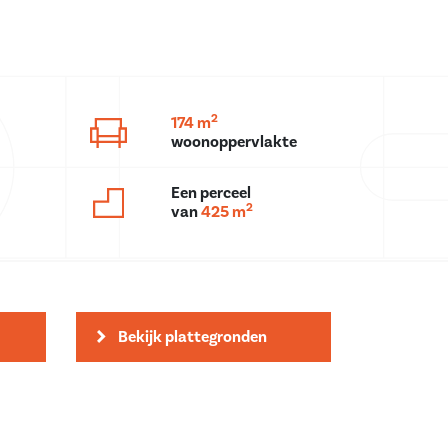
2
174 m
woonoppervlakte
Een perceel
2
van
425 m
Bekijk plattegronden