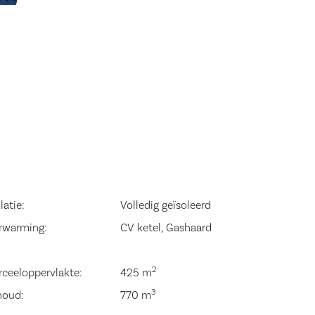
latie:
Volledig geïsoleerd
rwarming:
CV ketel, Gashaard
2
rceeloppervlakte:
425 m
3
houd:
770 m