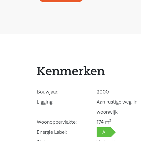
heeft een energielabel A!
Indeling;
Begane grond:
Entree/hal met de toiletruimte, meterkast en de
bijkeuken met wasmachine en droger aansluiting
Middels een loopdeur in de bijkeuken is de garag
Via de hal betreedt u de uitgebouwde, tuinger
Kenmerken
met een gashaard en openslaande deuren, die 
naar de achtertuin. De keuken bevindt zich aan 
Bouwjaar:
2000
de woning met aansluitend de eetkamer. De keu
Ligging:
Aan rustige weg, In
uitgevoerd met de volgende inbouwapparatuur;
woonwijk
inductiekookplaat, afzuigkap, heteluchtoven, h
2
Woonoppervlakte:
174 m
vaatwasser, koelkast, vriezer en een quooker.
Energie Label:
A