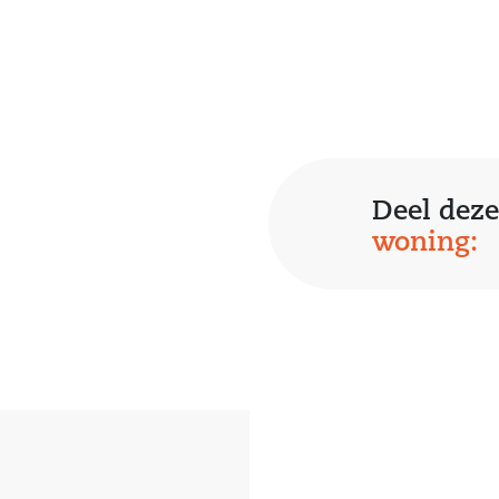
lswegen en
Deel deze
woning:
e bezichtigen?
ns rond te
e bellen of een