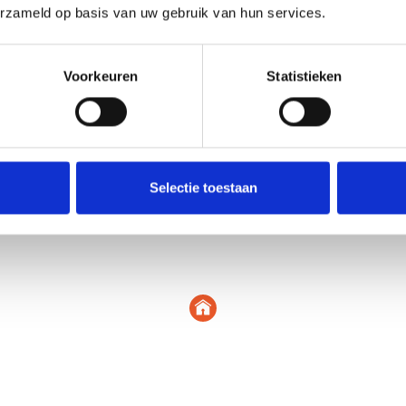
erzameld op basis van uw gebruik van hun services.
en van diverse
Voorkeuren
Statistieken
en overkapping
 kunt genieten.
n loopdeur. De
iedt voldoende
Selectie toestaan
ouwde garage;