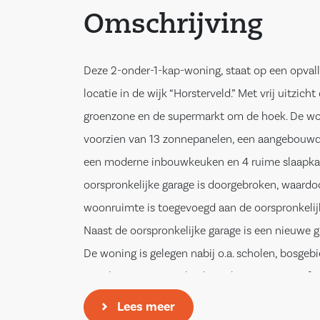
Omschrijving
Deze 2-onder-1-kap-woning, staat op een opvall
locatie in de wijk “Horsterveld.” Met vrij uitzicht
groenzone en de supermarkt om de hoek. De won
voorzien van 13 zonnepanelen, een aangebouwd
een moderne inbouwkeuken en 4 ruime slaapka
oorspronkelijke garage is doorgebroken, waardoo
woonruimte is toegevoegd aan de oorspronkeli
Naast de oorspronkelijke garage is een nieuwe 
De woning is gelegen nabij o.a. scholen, bosgeb
uitvalswegen. Het geheel is gelegen op 425 m² 
de woning heeft een woonoppervlakte van 174 
Lees meer