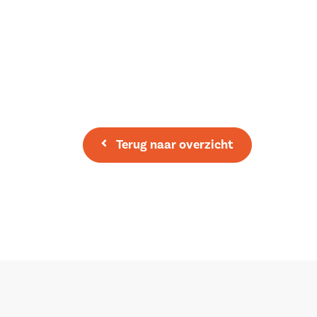
– Parkeergelegenheid op eigen terrein;
– Gelegen nabij een supermarkt, scholen, uitva
bosgebied;
– Woonoppervlakte: 174 m²;
– Perceel: 425 m²;
– Energielabel: A;
Terug naar overzicht
– Bouwjaar: 2000.
Vraagprijs: € 610.000,- k.k.
Heeft u interesse om deze woning vrijblijvend t
Wij nodigen u van harte uit om op uw gemak ee
kijken! Maak eenvoudig een afspraak door ons t
mail te sturen.