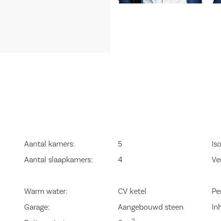
ur naar de
 en stortbak.
e te bereiken.
ichte woonkamer
toegang geven
de voorzijde van
Aantal kamers:
5
Iso
ken is
Aantal slaapkamers:
4
Ve
andige spoelbak,
Warm water:
CV ketel
Pe
Garage:
Aangebouwd steen
In
2