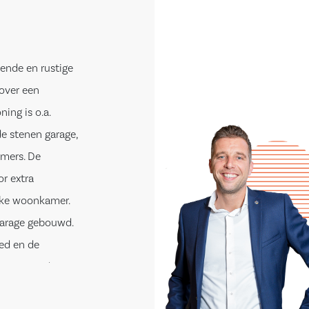
ende en rustige
 over een
ing is o.a.
e stenen garage,
mers. De
r extra
jke woonkamer.
garage gebouwd.
ied en de
eigen grond en
m². De woning