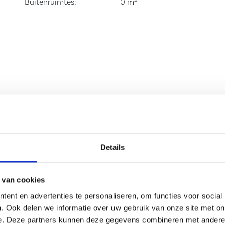
Buitenruimtes:
0 m
rs en de
agenoeg over de
 slaapkamers aan
 hele breedte
 de dakkapel
erhaard met
gbad,
 met wastafel.
verkoop
Details
nbod?
4e grote
 van cookies
. Op deze
ent en advertenties te personaliseren, om functies voor social
van de cv ketel
. Ook delen we informatie over uw gebruik van onze site met on
e. Deze partners kunnen deze gegevens combineren met andere i