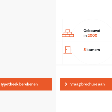
Gebouwd
in
2000
5
kamers
Hypotheek berekenen
Vraag brochure aan