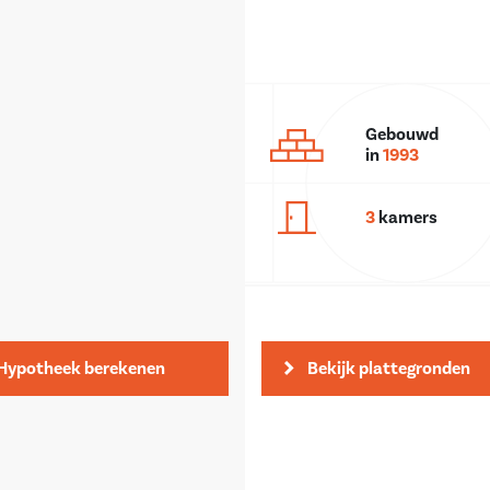
Gebouwd
in
1993
3
kamers
Hypotheek berekenen
Bekijk plattegronden