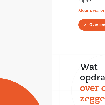
helpen?
Meer over o
Over on
Wat
opdra
over 
zegg