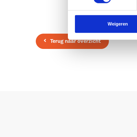
– Het appartement is voorzien van 2 slaapkamer
– Fraai uitzicht vanuit de woonkamer en het ba
– Dagelijkse voorzieningen in de directe nabijhe
Weigeren
– Het complex is voorzien van een lift;
– Toegankelijk voor ouderen en minder validen;
Terug naar overzicht
– Maandelijkse VvE kosten: € 215,-
– Niet zelfbewoningsclausule van toepassing;
– Woonoppervlakte: 108 m²;
– Bouwjaar: 1993.
Heeft u interesse in een vrijblijvende bezichtigi
prachtige appartement? We nodigen u graag ui
gemak een kijkje te nemen. Neem eenvoudig co
op door te bellen of een e-mail te sturen.