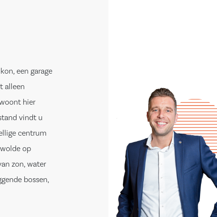
kon, een garage
t alleen
 woont hier
stand vindt u
ellige centrum
ewolde op
van zon, water
iggende bossen,
 gelegenheid om
e verbindingen