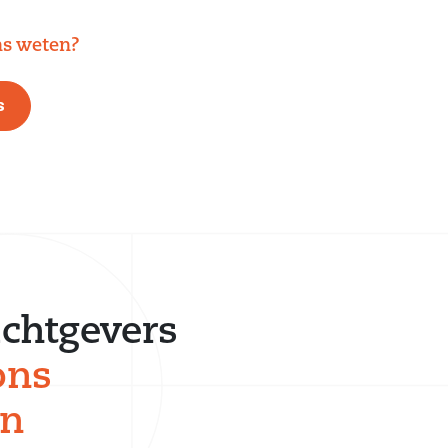
ns weten?
s
chtgevers
ons
en