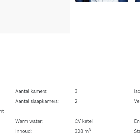
 die direct
r, de woonkamer
yale en lichte
ige balkon, waar
t uitzicht.
kelijk. Deze is
Aantal kamers:
3
Iso
bouwapparatuur,
Aantal slaapkamers:
2
Ve
en 4-pits
ht
n met de
Warm water:
CV ketel
En
3
ansluiting. Via
Inhoud:
328 m
St