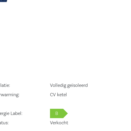
latie:
Volledig geïsoleerd
rwarming:
CV ketel
ergie Label:
B
atus:
Verkocht