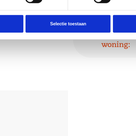
s;
lkon;
id;
Selectie toestaan
Deel deze
woning:
ng van dit
t om op uw
ntact met ons