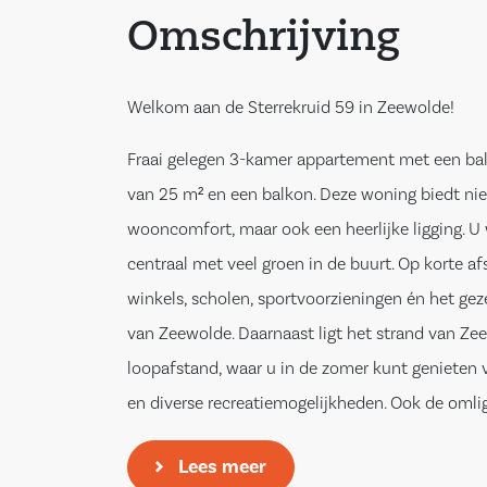
Omschrijving
Welkom aan de Sterrekruid 59 in Zeewolde!
Fraai gelegen 3-kamer appartement met een bal
van 25 m² en een balkon. Deze woning biedt nie
wooncomfort, maar ook een heerlijke ligging. U
centraal met veel groen in de buurt. Op korte af
winkels, scholen, sportvoorzieningen én het gez
van Zeewolde. Daarnaast ligt het strand van Ze
loopafstand, waar u in de zomer kunt genieten 
en diverse recreatiemogelijkheden. Ook de oml
het Wolderwijd en de Randmeren bieden volop
Lees meer
te wandelen, fietsen of watersporten. Met goed