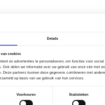
betegelde
n voorzien van
n inloopdouche.
 en bieden
 er eenvoudig
f hobbyruimte
Details
 van cookies
ent en advertenties te personaliseren, om functies voor social
e een heerlijke
. Ook delen we informatie over uw gebruik van onze site met on
geniet u van een
e. Deze partners kunnen deze gegevens combineren met andere i
erzameld op basis van uw gebruik van hun services.
Voorkeuren
Statistieken
 een garage;