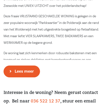
Zeewolde met UNIEK UITZICHT over het polderlandschap!
Deze fraaie VRIJSTAAND GESCHAKELDE WONING is gelegen in de
zeer populaire woonwijk “Parkkwartier” in de Polderwijk aan de rand
van het Wolderwijd met het uitgestrekte bosgebied op fietsafstand.
Met maar liefst VIER SLAAPKAMERS, TWEE BADKAMERS en een
WERKKAMER op de begane grond.
De woning laat zich kenmerken door robuuste bakstenen met een
topgevel en zinken daklijsten met hemelwaterafvoeren en een
hoogwaardig afwerkingsniveau. Ook de uitvalswegen naar ALMERE,
Lees meer
ALMERE-OVERGOOI, AMERSFOORT en HARDERWIJK zijn in de directe
nabijheid gelegen.
Indeling:
Interesse in de woning? Neem gerust contact
Begane grond:
op. Bel naar
036 522 12 37
, stuur een email