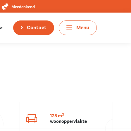
Meedenkend
Contact
Menu
2
125 m
woonoppervlakte