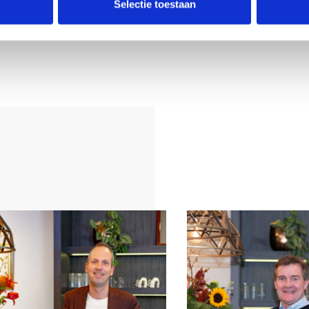
woning:
Selectie toestaan
het noordoosten.
en beschikt over
rijstaande houten
is tevens
de woonkamer;
ermarkt en het
apkamers;