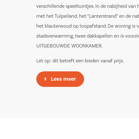
verschillende speeltuintjes. In de nabijheid van
met het Tulpeiland, het “Lanterstrand” en de na
het klauterwoud op loopafstand. De woning is 
stadsverwarming, twee dakkapellen en is voorz
UITGEBOUWDE WOONKAMER.
Let op: dit betreft een bieden vanaf prijs.
Indeling;
Lees meer
Begane grond:
Entree/hal met de meterkast, toiletruimte met 
closet en fontein, toegangsdeur naar de woonk
trapopgang naar de verdieping. De uitgebouwde,
woonkamer ontvangt veel lichtinval door de gro
Tevens beschikt de woonkamer over dubbel op