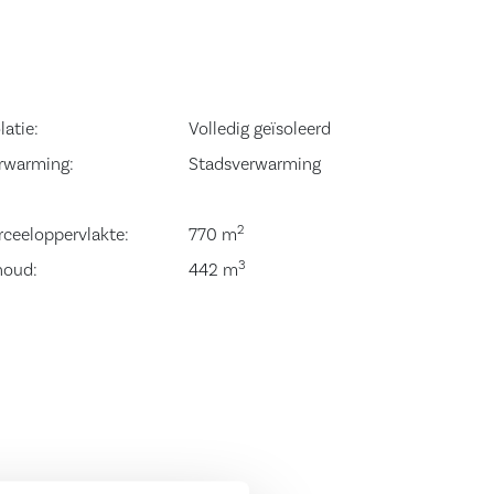
latie:
Volledig geïsoleerd
rwarming:
Stadsverwarming
2
rceeloppervlakte:
770 m
3
houd:
442 m