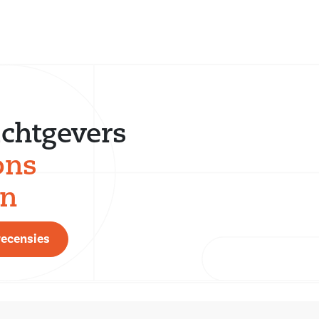
chtgevers
ons
en
recensies