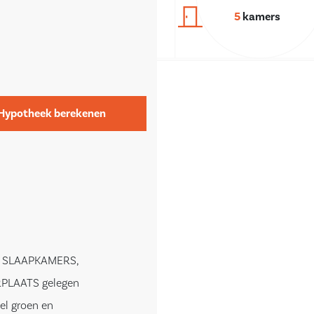
5
kamers
Hypotheek berekenen
E SLAAPKAMERS,
RPLAATS gelegen
eel groen en