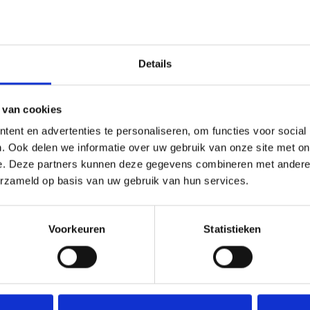
chterzijde
e badkamer,
r een
Details
t twee
rdieping is
 van cookies
ent en advertenties te personaliseren, om functies voor social
. Ook delen we informatie over uw gebruik van onze site met on
e. Deze partners kunnen deze gegevens combineren met andere i
ereiken. De
erzameld op basis van uw gebruik van hun services.
 de mechanische
Voorkeuren
Statistieken
en om extra
n vlizotrap de
en van een
Deel deze