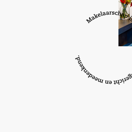
– Energielabel: A
– Bouwjaar: 2010
– Mandelige parkeerstraat: € 12,50 per maand
Heeft u interesse om deze woning vrijblijvend t
Wij nodigen u van harte uit om op uw gemak ee
kijken! Maak eenvoudig een afspraak door ons t
mail te sturen.