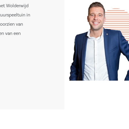
 het Wolderwijd
tuurspeeltuin in
voorzien van
ien van een
vrijdragend
amer en de
 tuingerichte
te raampartijen.
enslaande