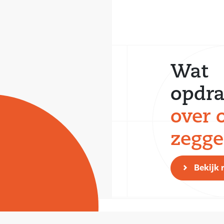
Wat
opdra
over 
zegg
Bekijk 