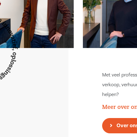
e bezichtigen?
ns rond te
e bellen of een
Met veel profess
verkoop, verhuur
helpen?
Meer over o
Over on