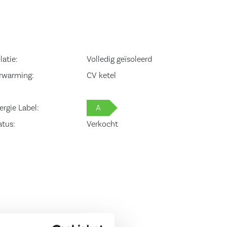
latie:
Volledig geïsoleerd
rwarming:
CV ketel
ergie Label:
A
atus:
Verkocht