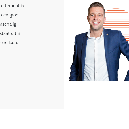
partement is
 een groot
inschalig
taat uit 8
ene laan.
pkamers, de
 de woonkamer.
lichtinval. De
 van diverse
uctiekookplaat,
en. Vanuit het