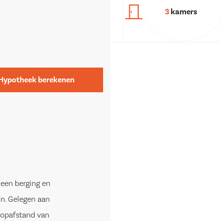
3
kamers
Hypotheek berekenen
een berging en
in. Gelegen aan
oopafstand van