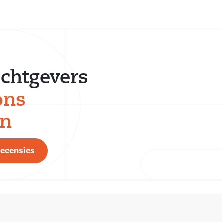
chtgevers
ons
en
recensies