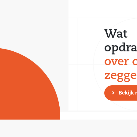
Wat
opdra
over 
zegg
Bekijk 