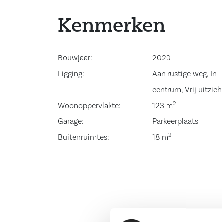
balkon kan er vrij worden uitgekeken richting w
complete badkamer is voorzien van een ruime 
Kenmerken
met regendouche, wastafelmeubel met wastafel,
designradiator. Vanuit de hal is tevens de ruimt
Bouwjaar:
2020
de opstelplaats van de cv ketel, de wasmachine
Ligging:
Aan rustige weg, In
de opstelplaats van de mechanische ventilatie 
centrum, Vrij uitzich
bedroom is gelegen aan de voorzijde van het co
2
Woonoppervlakte:
123 m
uit over de Zuiderzeeweg. Slaapkamer twee is g
Garage:
Parkeerplaats
zijkant van het complex. het gehele appartemen
2
Buitenruimtes:
18 m
een pvc vloer met vloerverwarming.
Bijzonderheden:
– Fraai gelegen 3-kamer appartement.
– Het gehele appartement is voorzien van vloer
– Het appartement beschikt over 2 eigen parke