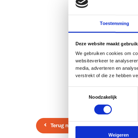
een afgesloten terrein.
– Ruim balkon met een vrij uitzicht.
Toestemming
– Het complex is voorzien van een lift.
– Eigen berging.
Deze website maakt gebruik
– Voorzien van zonnepanelen.
We gebruiken cookies om cont
– Gelegen aan de rand van het centrum, nabij al
websiteverkeer te analyseren
– Servicekosten: ca. € 170,- p/mnd.
media, adverteren en analys
– Woonoppervlakte: 123 m2.
verstrekt of die ze hebben v
– Bouwjaar: 2020.
Toestemmingsselectie
Noodzakelijk
Heeft u interesse om deze woning vrijblijvend t
Wij nodigen u van harte uit om op uw gemak ee
kijken! Maak eenvoudig een afspraak door ons t
Terug naar overzicht
mail te sturen.
Weigeren