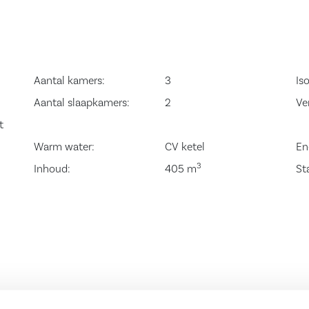
ater en groen. De
inloopdouche
 toilet en een
e te bereiken met
Aantal kamers:
3
Iso
aansluiting en
Aantal slaapkamers:
2
Ve
box. De master-
t
mplex en kijkt
Warm water:
CV ketel
En
elegen aan de
3
Inhoud:
405 m
St
t is voorzien van
verwarming.
erplaatsen op