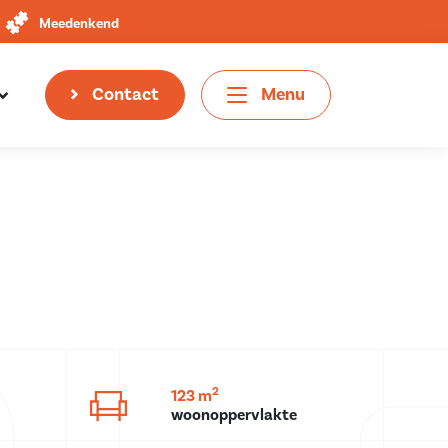
Meedenkend
Contact
Menu
2
123 m
woonoppervlakte