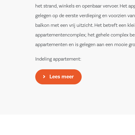
het strand, winkels en openbaar vervoer. Het ap
gelegen op de eerste verdieping en voorzien van
balkon met een vrij uitzicht. Het betreft een kle
appartementencomplex; het gehele complex bes
appartementen en is gelegen aan een mooie gro
Indeling appartement:
Entree/hal met toegang tot de twee ruime slaa
Lees meer
badkamer, separate toiletruimte, CV-ruimte en
De woonkamer is zeer licht door de hoeveelheid 
open keuken is opgesteld in L-vorm en voorzien
apparatuur waaronder een combimagnetron, ind
afzuigkap, vaatwasser, koelkast en een vriezer.
Via de keukenzijde is het ruime balkon te bereik