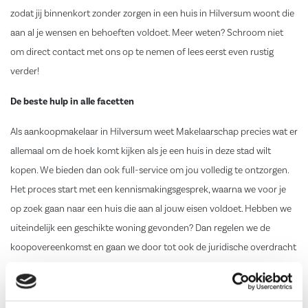
zodat jij binnenkort zonder zorgen in een huis in Hilversum woont die
aan al je wensen en behoeften voldoet. Meer weten? Schroom niet
om direct
contact
met ons op te nemen of lees eerst even rustig
verder!
De beste hulp in alle facetten
Als aankoopmakelaar in Hilversum weet Makelaarschap precies wat er
allemaal om de hoek komt kijken als je een huis in deze stad wilt
kopen
. We bieden dan ook full-service om jou volledig te ontzorgen.
Het proces start met een kennismakingsgesprek, waarna we voor je
op zoek gaan naar een huis die aan al jouw eisen voldoet. Hebben we
uiteindelijk een geschikte woning gevonden? Dan regelen we de
koopovereenkomst en gaan we door tot ook de juridische overdracht
is voltooid. Onze klus zit er pas op als je uiteindelijk tevreden met de
sleutel van je nieuwe droomhuis in handen staat.