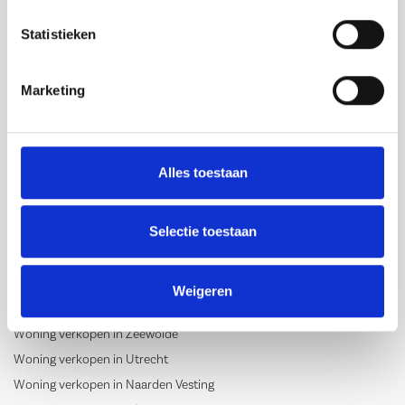
Statistieken
Marketing
Contact
088-0802830
Alles toestaan
welkom@makelaarschap.nl
KvK: 68097344
Selectie toestaan
BTW: 857300416B01
Weigeren
Woning verkopen
Woning verkopen in Zeewolde
Woning verkopen in Utrecht
Woning verkopen in Naarden Vesting