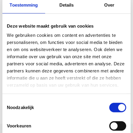
Op zoek naar een aankoopmakelaar in Hilversum? Schakel
Toestemming
Details
Over
Makelaarschap in!
Kan jij niet wachten om in Hilversum te gaan wonen en denk je dat
Deze website maakt gebruik van cookies
Makelaarschap je daar als aankoopmakelaar in Hilversum goed bij kan
We gebruiken cookies om content en advertenties te
helpen? Neem dan vandaag nog
contact
met ons op en
ontdek
wat
personaliseren, om functies voor social media te bieden
en om ons websiteverkeer te analyseren. Ook delen we
we voor je kunnen betekenen! Naast de ondersteuning bij het
kopen
informatie over uw gebruik van onze site met onze
van je huis kunnen we je namelijk ook helpen om je huis te
verkopen
partners voor social media, adverteren en analyse. Deze
voor de juiste deal, terwijl je ook voor vragen over
verzekeringen
en
partners kunnen deze gegevens combineren met andere
hypotheken
bij ons aan kunt kloppen. Wil je liever langskomen op
informatie die u aan ze heeft verstrekt of die ze hebben
kantoor dan bellen of mailen? Twijfel niet om één van onze
verzameld op basis van uw gebruik van hun services.
vestigingen eens te bezoeken voor een lekkere bak koffie!
Toestemmingsselectie
Woning kopen of verkopen?
Noodzakelijk
Neem contact op
Voorkeuren