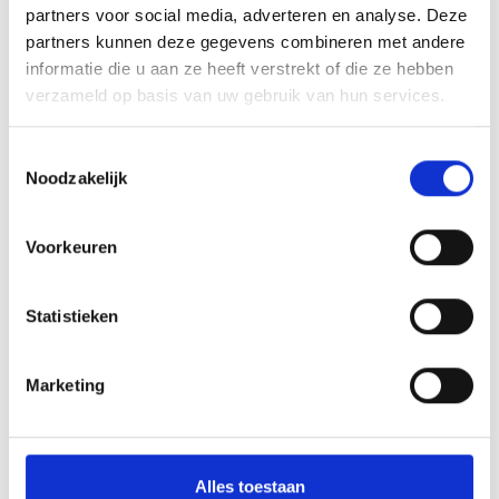
partners voor social media, adverteren en analyse. Deze
partners kunnen deze gegevens combineren met andere
informatie die u aan ze heeft verstrekt of die ze hebben
verzameld op basis van uw gebruik van hun services.
02-03-26
Toestemmingsselectie
Clausules in een koopovereenkomst:
Noodzakelijk
waarom ze belangrijk zijn
Voorkeuren
Een koopovereenkomst is meer dan alleen een document waarin de
prijs en het huis worden vastgelegd. Het is de blauwdruk
Statistieken
Lees bericht
Marketing
Alles toestaan