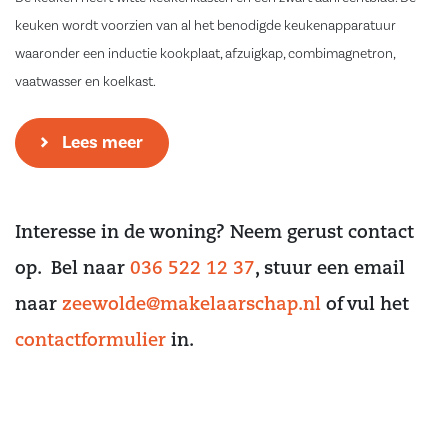
keuken wordt voorzien van al het benodigde keukenapparatuur
waaronder een inductie kookplaat, afzuigkap, combimagnetron,
vaatwasser en koelkast.
Badkamer
Lees meer
De badkamer wordt modern en compleet afgewerkt. De badkamer is
voorzien van een douchehoek, wastafel met mengkraan, spiegel,
elektrische radiator en toilet. De douchehoek wordt voorzien van een
Interesse in de woning? Neem gerust contact
glazenwand, een mengkraan, douchekop, glijstangset en douchegoot.
op. Bel naar
036 522 12 37
, stuur een email
Buitenruimte
naar
zeewolde@makelaarschap.nl
of vul het
contactformulier
in.
De buitenruimtes zijn in de vorm van een balkon of loggia en hebben
een oppervlak van ca. 9 m2 en zijn gelegen op het zuidoosten en het
noordwesten. Dit appartement heeft 2 buitenruimtes.
Berging en parkeren