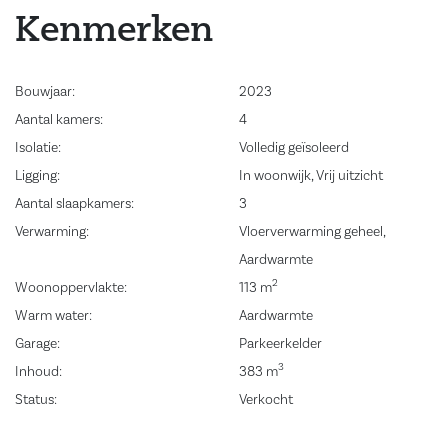
Kenmerken
Dit appartement heeft een ook een externe berging. Je koopt dit
appartement inclusief de huur van een parkeerplek, afname is
Bouwjaar:
2023
verplicht. De kosten van de parkeerplek bedragen €50,- per maand.
Aantal kamers:
4
Disclaimer
Isolatie:
Volledig geïsoleerd
Ligging:
In woonwijk, Vrij uitzicht
De getoonde afbeeldingen zijn ter illustratie en niet persé de feitelijke
Aantal slaapkamers:
3
weergave in de woning. Aan deze afbeeldingen kunnen geen rechten
Verwarming:
Vloerverwarming geheel,
worden ontleend.
Aardwarmte
2
Woonoppervlakte:
113 m
Warm water:
Aardwarmte
Garage:
Parkeerkelder
3
Inhoud:
383 m
Status:
Verkocht