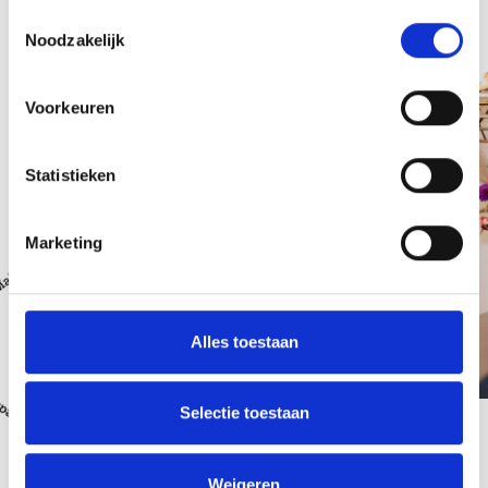
Toestemmingsselectie
Team
Noodzakelijk
Voorkeuren
Statistieken
Marketing
Alles toestaan
Selectie toestaan
Weigeren