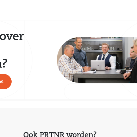
over
n?
ns
Ook PRTNR worden?