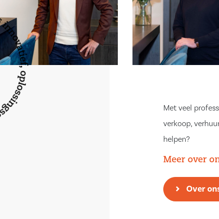
Met veel profess
verkoop, verhuur
helpen?
Meer over o
Over on