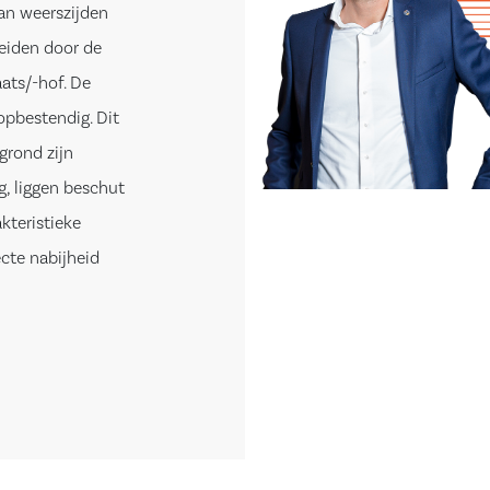
an weerszijden
eiden door de
ats/-hof. De
pbestendig. Dit
grond zijn
g, liggen beschut
kteristieke
cte nabijheid
n een relatief
ekwoningen.