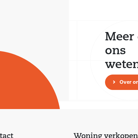
Meer 
ons
wete
Over o
tact
Woning verkopen