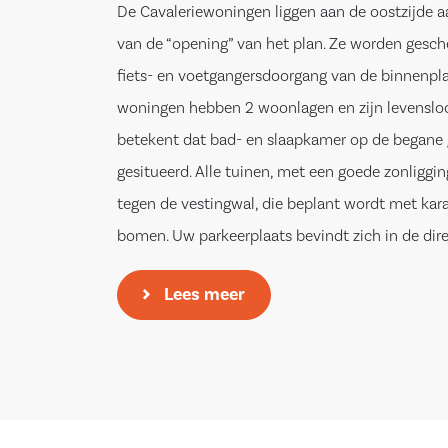
De Cavaleriewoningen liggen aan de oostzijde a
van de “opening” van het plan. Ze worden gesch
fiets- en voetgangersdoorgang van de binnenpla
woningen hebben 2 woonlagen en zijn levensloo
betekent dat bad- en slaapkamer op de begane 
gesitueerd. Alle tuinen, met een goede zonliggin
tegen de vestingwal, die beplant wordt met kara
bomen. Uw parkeerplaats bevindt zich in de dire
van uw kavel. De noord gelegen woningen hebbe
Lees meer
diepe voortuin op het zuiden.
De Cavaleriewoningen betreffen tussen- en ho