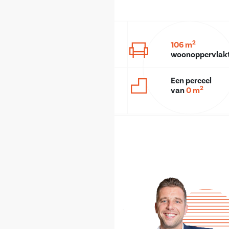
2
106 m
woonoppervlak
Een perceel
2
van
0 m