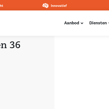
ht
Innovatief
Aanbod
Diensten
en 36