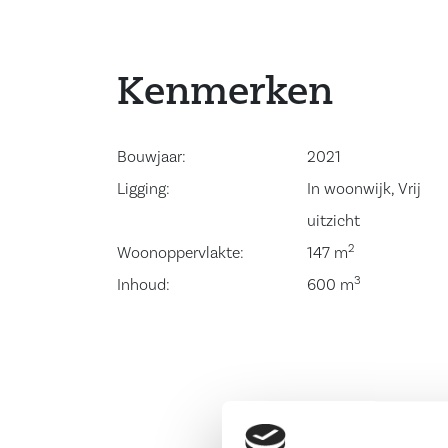
Heb je interesse in nieuwproject De Citadel en w
hoogte gehouden worden van vorderingen en 
de verkoop daadwerkelijk van start gaat, laat on
Kenmerken
door een e-mail te sturen naar info@makelaarsc
Bouwjaar:
2021
Ligging:
In woonwijk, Vrij
uitzicht
2
Woonoppervlakte:
147 m
3
Inhoud:
600 m