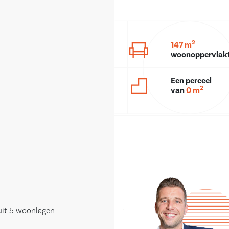
2
147 m
woonoppervlak
Een perceel
2
van
0 m
uit 5 woonlagen