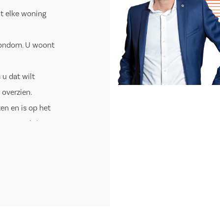
it elke woning
rondom. U woont
 u dat wilt
 overzien.
en en is op het
van zowel de
ng. Alle deze
anaf prijs”
 een