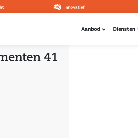
ht
Innovatief
Aanbod
Diensten
menten 41