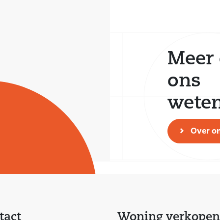
Meer 
ons
wete
Over o
tact
Woning verkopen