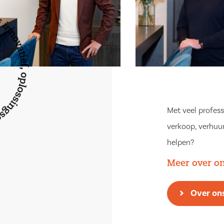
Met veel profess
verkoop, verhuur
helpen?
Meer over o
Over on