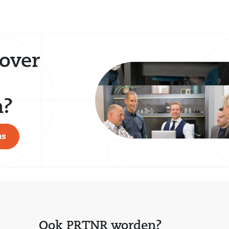
over
n?
ns
Ook PRTNR worden?