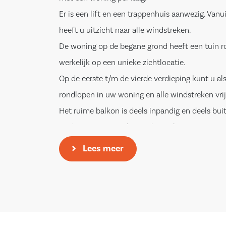
Er is een lift en een trappenhuis aanwezig. Vanu
heeft u uitzicht naar alle windstreken.
De woning op de begane grond heeft een tuin 
werkelijk op een unieke zichtlocatie.
Op de eerste t/m de vierde verdieping kunt u als
rondlopen in uw woning en alle windstreken vrij
Het ruime balkon is deels inpandig en deels buit
zuiden georiënteerd, waardoor u kunt genieten 
ochtend- en avondzon.
Lees meer
Voor alle appartementen is voorzien in een bergi
appartementen worden u aangeboden met een “v
waarop u eventueel hoger kunt inschrijven met
biedingsprijs. Het hoogste bod wordt gegund.