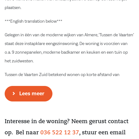
plaatsen.
***English translation below***
Gelegen in één van de moderne wijken van Almere, ‘Tussen de Vaarten’
staat deze instapklare eengezinswoning. De woning is voorzien van
o.a. 9 zonnepanelen, moderne badkamer en keuken en een tuin op
het zuidwesten.
Tussen de Vaarten Zuid betekend wonen op korte afstand van
scholen, kinderopvang, supermarkt, het openbaar vervoer en
uitvalswegen richting Amsterdam, Lelystad en Utrecht. Tevens is het
Lees meer
centrum van Almere-Stad en Almere- Buiten op korte afstand te
bereiken.
Interesse in de woning? Neem gerust contact
Indeling
Entree/hal met meterkast, toiletruimte met hangend closet en
op. Bel naar
036 522 12 37
, stuur een email