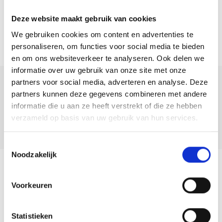
eenvoudig een afspraak door ons te bellen of een mail te sturen.
Deze website maakt gebruik van cookies
————————————————–
We gebruiken cookies om content en advertenties te
Located in one of the modern neighborhoods of Almere, ‘Tussen de
personaliseren, om functies voor social media te bieden
Vaarten’, this turnkey single-family home is equipped with 9 solar
en om ons websiteverkeer te analyseren. Ook delen we
informatie over uw gebruik van onze site met onze
panels, a modern bathroom and kitchen, and a southwest-facing
partners voor social media, adverteren en analyse. Deze
garden.
Deel deze
partners kunnen deze gegevens combineren met andere
woning:
informatie die u aan ze heeft verstrekt of die ze hebben
Living in Tussen de Vaarten Zuid means being within short distance of
verzameld op basis van uw gebruik van hun services.
schools, childcare, supermarket, public transportation, and highways
leading to Amsterdam, Lelystad, and Utrecht. Additionally, the city
Toestemmingsselectie
centers of Almere-Stad and Almere-Buiten are easily accessible.
Noodzakelijk
Layout:
Terug naar overzicht
Entrance/hall with meter cupboard, toilet with wall-mounted toilet
Voorkeuren
and sink, stairs to the upper floor, and access door to the living room.
The bright garden-oriented living room has a laminate floor and large
Statistieken