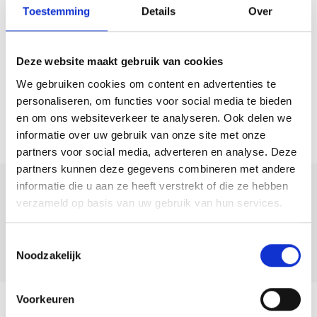
– De begane grond en eerste verdieping zijn voorzien van
Toestemming
Details
Over
vloerverwarming en vloerverkoeling;
– De woning is voorzien van 3 slaapkamers;
Deze website maakt gebruik van cookies
– De woning is voorzien van 11 zonnepanelen, warmtepomp, warmte-
terug-win systeem;
We gebruiken cookies om content en advertenties te
personaliseren, om functies voor social media te bieden
– Tuinligging op het zuidoosten;
en om ons websiteverkeer te analyseren. Ook delen we
– Bijdrage Stichting ’t Groene Wold € 60,- p.m. voor het onderhoud
informatie over uw gebruik van onze site met onze
van het openbaar terrein
partners voor social media, adverteren en analyse. Deze
– Woonoppervlakte: 94 m²;
partners kunnen deze gegevens combineren met andere
– Perceeloppervlakte: 137 m²;
informatie die u aan ze heeft verstrekt of die ze hebben
Deel deze
– Bouwjaar: 2021.
verzameld op basis van uw gebruik van hun services.
woning:
Heeft u interesse in een vrijblijvende bezichtiging van deze woning?
Toestemmingsselectie
Neem dan contact met ons op via telefoon of e-mail. We heten u van
Noodzakelijk
harte welkom.
Voorkeuren