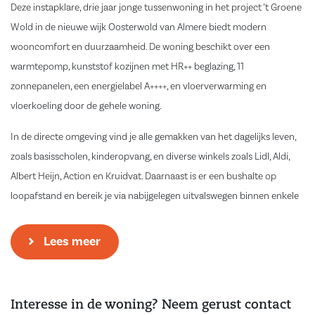
Deze instapklare, drie jaar jonge tussenwoning in het project ’t Groene
Wold in de nieuwe wijk Oosterwold van Almere biedt modern
wooncomfort en duurzaamheid. De woning beschikt over een
warmtepomp, kunststof kozijnen met HR++ beglazing, 11
zonnepanelen, een energielabel A++++, en vloerverwarming en
vloerkoeling door de gehele woning.
In de directe omgeving vind je alle gemakken van het dagelijks leven,
zoals basisscholen, kinderopvang, en diverse winkels zoals Lidl, Aldi,
Albert Heijn, Action en Kruidvat. Daarnaast is er een bushalte op
loopafstand en bereik je via nabijgelegen uitvalswegen binnen enkele
minuten de A6 en A27. En binnen slechts 30 minuten ben je al in
Amsterdam en Utrecht!
Lees meer
Indeling
Begane grond
Interesse in de woning? Neem gerust contact
Entree, hal met toilet, meterkast, trapopgang en deur naar de